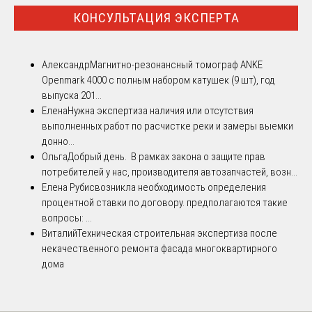
КОНСУЛЬТАЦИЯ ЭКСПЕРТА
Александр
Магнитно-резонансный томограф ANKE
Openmark 4000 с полным набором катушек (9 шт), год
выпуска 201...
Елена
Нужна экспертиза наличия или отсутствия
выполненных работ по расчистке реки и замеры выемки
донно...
Ольга
Добрый день. В рамках закона о защите прав
потребителей у нас, производителя автозапчастей, возн...
Елена Рубис
возникла необходимость определения
процентной ставки по договору. предполагаются такие
вопросы: ...
Виталий
Техническая строительная экспертиза после
некачественного ремонта фасада многоквартирного
дома