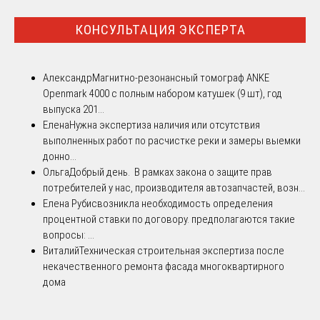
КОНСУЛЬТАЦИЯ ЭКСПЕРТА
Александр
Магнитно-резонансный томограф ANKE
Openmark 4000 с полным набором катушек (9 шт), год
выпуска 201...
Елена
Нужна экспертиза наличия или отсутствия
выполненных работ по расчистке реки и замеры выемки
донно...
Ольга
Добрый день. В рамках закона о защите прав
потребителей у нас, производителя автозапчастей, возн...
Елена Рубис
возникла необходимость определения
процентной ставки по договору. предполагаются такие
вопросы: ...
Виталий
Техническая строительная экспертиза после
некачественного ремонта фасада многоквартирного
дома