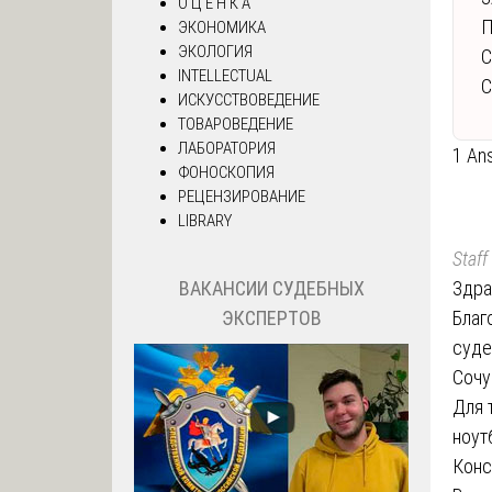
О Ц Е Н К А
П
ЭКОНОМИКА
ЭКОЛОГИЯ
С
INTELLECTUAL
ИСКУССТВОВЕДЕНИЕ
ТОВАРОВЕДЕНИЕ
ЛАБОРАТОРИЯ
1 An
ФОНОСКОПИЯ
РЕЦЕНЗИРОВАНИЕ
LIBRARY
Staff
Здра
ВАКАНСИИ СУДЕБНЫХ
Благ
ЭКСПЕРТОВ
суде
Сочу
Для 
ноут
Конс