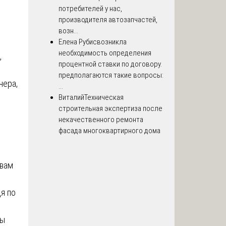
потребителей у нас,
производителя автозапчастей,
возн...
Елена Рубис
возникла
необходимость определения
,
процентной ставки по договору.
предполагаются такие вопросы:
чера,
...
Виталий
Техническая
строительная экспертиза после
некачественного ремонта
фасада многоквартирного дома
 вам
я по
ты