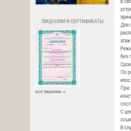
В св
устр
прич
ЛИЦЕНЗИИ И СЕРТИФИКАТЫ
Для 
расп
этаж
Режи
без 
Срок
По р
впос
При 
все лицензии →
конс
сост
С це
ссыл
В сл