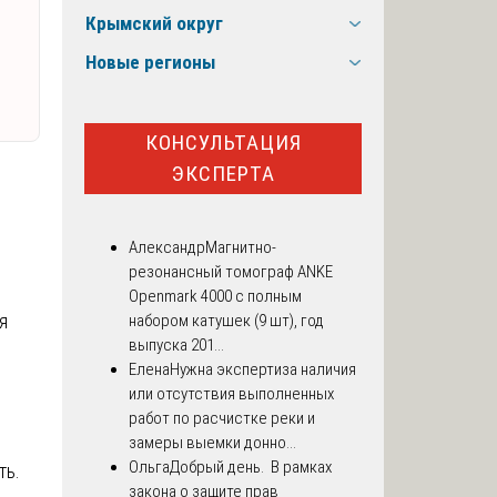
Крымский округ
Новые регионы
КОНСУЛЬТАЦИЯ
ЭКСПЕРТА
Александр
Магнитно-
резонансный томограф ANKE
Openmark 4000 с полным
я
набором катушек (9 шт), год
выпуска 201...
Елена
Нужна экспертиза наличия
или отсутствия выполненных
работ по расчистке реки и
замеры выемки донно...
Ольга
Добрый день. В рамках
ть.
закона о защите прав