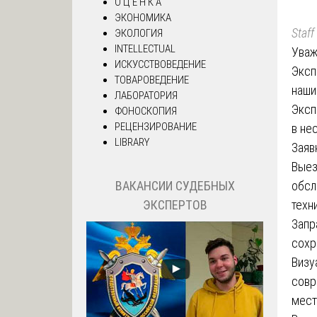
О Ц Е Н К А
ЭКОНОМИКА
Staff
ЭКОЛОГИЯ
INTELLECTUAL
Уваж
ИСКУССТВОВЕДЕНИЕ
Эксп
ТОВАРОВЕДЕНИЕ
наши
ЛАБОРАТОРИЯ
Эксп
ФОНОСКОПИЯ
РЕЦЕНЗИРОВАНИЕ
в не
LIBRARY
Заяв
Выез
обсл
ВАКАНСИИ СУДЕБНЫХ
техн
ЭКСПЕРТОВ
Запр
сохр
Визу
совр
мест