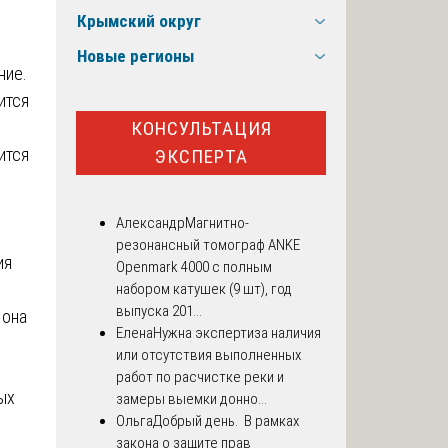
Крымский округ
Новые регионы
ние.
ится
КОНСУЛЬТАЦИЯ
ится
ЭКСПЕРТА
Александр
Магнитно-
резонансный томограф ANKE
ия
Openmark 4000 с полным
набором катушек (9 шт), год
выпуска 201...
 она
Елена
Нужна экспертиза наличия
или отсутствия выполненных
работ по расчистке реки и
ых
замеры выемки донно...
Ольга
Добрый день. В рамках
закона о защите прав