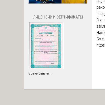
Выда
реко
прод
ЛИЦЕНЗИИ И СЕРТИФИКАТЫ
В ко
закл
Наши
Со с
https
все лицензии →