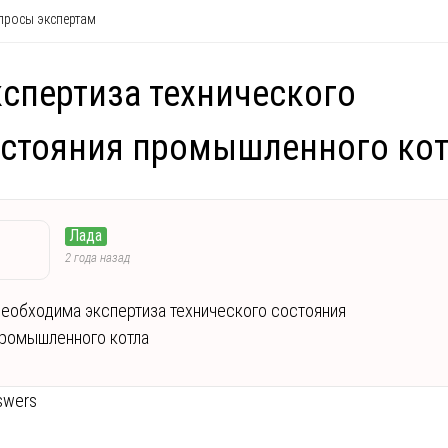
росы экспертам
спертиза технического
стояния промышленного кот
Лада
2 года назад
еобходима экспертиза технического состояния
ромышленного котла
swers