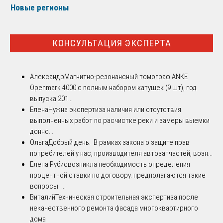
Новые регионы
КОНСУЛЬТАЦИЯ ЭКСПЕРТА
Александр
Магнитно-резонансный томограф ANKE
Openmark 4000 с полным набором катушек (9 шт), год
выпуска 201...
Елена
Нужна экспертиза наличия или отсутствия
выполненных работ по расчистке реки и замеры выемки
донно...
Ольга
Добрый день. В рамках закона о защите прав
потребителей у нас, производителя автозапчастей, возн...
Елена Рубис
возникла необходимость определения
процентной ставки по договору. предполагаются такие
вопросы: ...
Виталий
Техническая строительная экспертиза после
некачественного ремонта фасада многоквартирного
дома