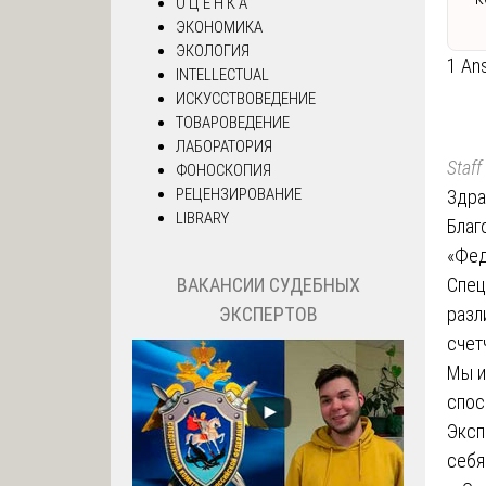
О Ц Е Н К А
ЭКОНОМИКА
ЭКОЛОГИЯ
1 An
INTELLECTUAL
ИСКУССТВОВЕДЕНИЕ
ТОВАРОВЕДЕНИЕ
ЛАБОРАТОРИЯ
Staff
ФОНОСКОПИЯ
РЕЦЕНЗИРОВАНИЕ
Здра
LIBRARY
Благ
«Фед
Спец
ВАКАНСИИ СУДЕБНЫХ
разл
ЭКСПЕРТОВ
счет
Мы и
спос
Эксп
себя