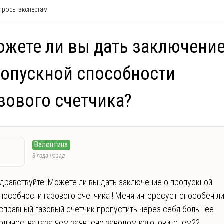
росы экспертам
жете ли вы дать заключение
опускной способности
зового счетчика?
Валентина
3 года назад
дравствуйте! Можете ли вы дать заключение о пропускной
пособности газового счетчика ! Меня интересует способен л
справный газовый счетчик пропустить через себя большее
оличества газа чем заявлено заводом изготовителем??