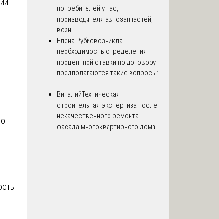
ий.
потребителей у нас,
производителя автозапчастей,
возн...
Елена Рубис
возникла
необходимость определения
процентной ставки по договору.
предполагаются такие вопросы:
...
Виталий
Техническая
строительная экспертиза после
некачественного ремонта
по
фасада многоквартирного дома
ость