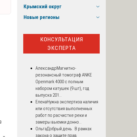
Крымский округ
Новые регионы
КОНСУЛЬТАЦИЯ
ЭКСПЕРТА
Александр
Магнитно-
резонансный томограф ANKE
Openmark 4000 с полным
набором катушек (9 шт), год
выпуска 201...
Елена
Нужна экспертиза наличия
или отсутствия выполненных
работ по расчистке реки и
в
замеры выемки донно...
Ольга
Добрый день. В рамках
закона о защите прав