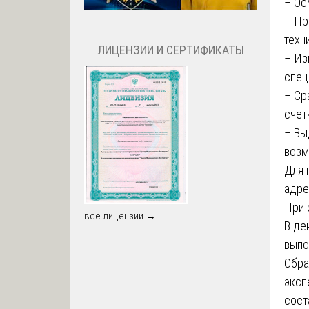
– Ос
– Пр
техн
ЛИЦЕНЗИИ И СЕРТИФИКАТЫ
– Из
спец
– Ср
счет
– Вы
возм
Для 
адре
При 
все лицензии →
В де
выпо
Обра
эксп
сост