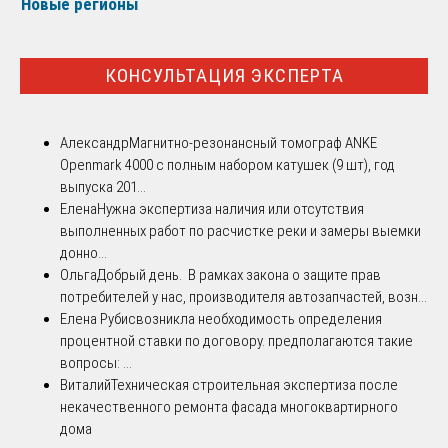
Новые регионы
КОНСУЛЬТАЦИЯ ЭКСПЕРТА
Александр
Магнитно-резонансный томограф ANKE
Openmark 4000 с полным набором катушек (9 шт), год
выпуска 201...
Елена
Нужна экспертиза наличия или отсутствия
выполненных работ по расчистке реки и замеры выемки
донно...
Ольга
Добрый день. В рамках закона о защите прав
потребителей у нас, производителя автозапчастей, возн...
Елена Рубис
возникла необходимость определения
процентной ставки по договору. предполагаются такие
вопросы: ...
Виталий
Техническая строительная экспертиза после
некачественного ремонта фасада многоквартирного
дома