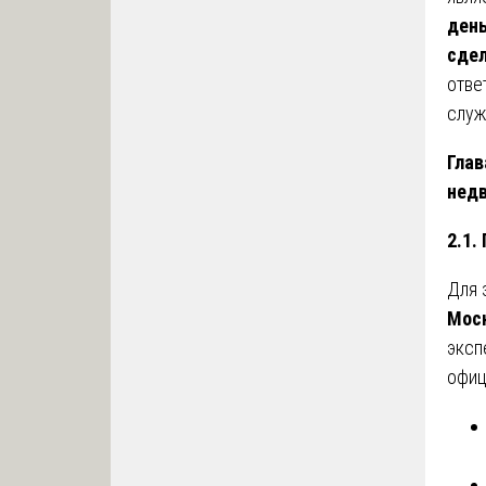
день
сде
отве
служ
Глав
нед
2.1.
Для 
Мос
эксп
офиц