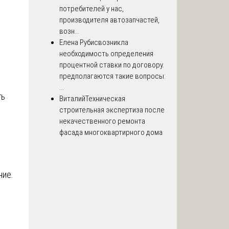
потребителей у нас,
производителя автозапчастей,
возн...
Елена Рубис
возникла
необходимость определения
процентной ставки по договору.
предполагаются такие вопросы:
...
ть
Виталий
Техническая
строительная экспертиза после
некачественного ремонта
фасада многоквартирного дома
ние.