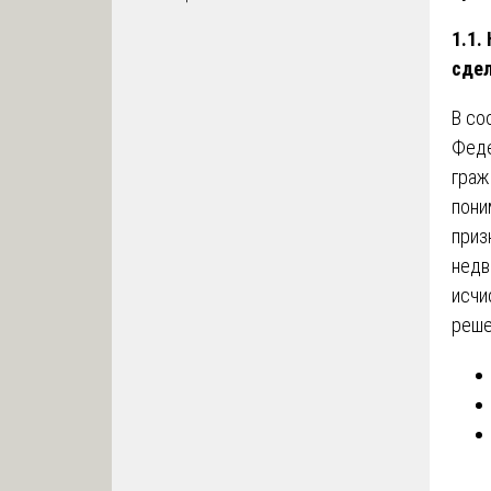
1.1.
сде
В со
Феде
граж
пони
приз
недв
исчи
реше