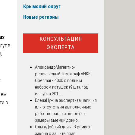
Крымский округ
Новые регионы
их
КОНСУЛЬТАЦИЯ
луг в
ЭКСПЕРТА
,
Александр
Магнитно-
резонансный томограф ANKE
.
Openmark 4000 с полным
набором катушек (9 шт), год
ием
выпуска 201...
Елена
Нужна экспертиза наличия
ти в
или отсутствия выполненных
работ по расчистке реки и
замеры выемки донно...
Ольга
Добрый день. В рамках
закона о защите прав