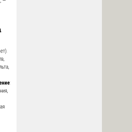
, —
д
ет).
в,
ьта,
ение
:
ния,
кая