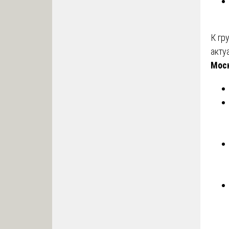
К гр
акту
Мос