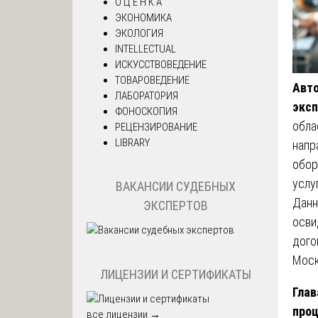
О Ц Е Н К А
ЭКОНОМИКА
ЭКОЛОГИЯ
INTELLECTUAL
ИСКУССТВОВЕДЕНИЕ
ТОВАРОВЕДЕНИЕ
Авто
ЛАБОРАТОРИЯ
эксп
ФОНОСКОПИЯ
обла
РЕЦЕНЗИРОВАНИЕ
LIBRARY
напр
обор
услу
ВАКАНСИИ СУДЕБНЫХ
Данн
ЭКСПЕРТОВ
осви
дого
Моск
ЛИЦЕНЗИИ И СЕРТИФИКАТЫ
Глав
про
все лицензии →