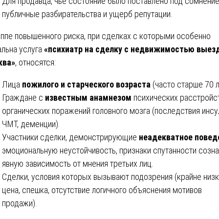
Для продавца, чье состояние было поставлено под сомнение
публичные разбирательства и ущерб репутации.
уппе повышенного риска, при сделках с которыми особенно
альна услуга
«психиатр на сделку с недвижимостью выез
ква»
, относятся:
Лица
пожилого и старческого возраста
(часто старше 70 л
Граждане с
известным анамнезом
психических расстройст
органических поражений головного мозга (последствия инсул
ЧМТ, деменции).
Участники сделки, демонстрирующие
неадекватное повед
эмоциональную неустойчивость, признаки спутанности созна
явную зависимость от мнения третьих лиц.
Сделки, условия которых вызывают подозрения (крайне низ
цена, спешка, отсутствие логичного объяснения мотивов
продажи).