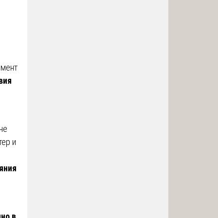
омент
вия
не
тер и
яния
но в