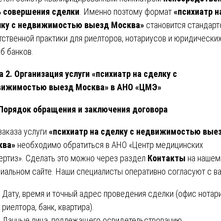
 совершения сделки
. Именно поэтому формат
«психиатр н
лку с недвижимостью выезд Москва»
становится стандар
тственной практики для риелторов, нотариусов и юридически
б банков.
а 2. Организация услуги «психиатр на сделку с
вижимостью выезд Москва» в АНО «ЦМЭ»
 Порядок обращения и заключения договора
заказа услуги
«психиатр на сделку с недвижимостью вые
ква»
необходимо обратиться в АНО «Центр медицинских
ертиз». Сделать это можно через раздел
Контакты
на нашем
иальном сайте. Наши специалисты оперативно согласуют с ва
Дату, время и точный адрес проведения сделки (офис нотари
риелтора, банк, квартира).
Данные лица, подлежащего освидетельствованию.