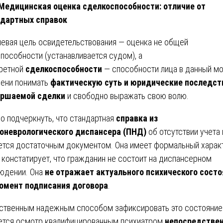
 Медицинская оценка сделкоспособности: отличие от
дартных справок
евая цель освидетельствования — оценка не общей
пособности (устанавливается судом), а
ретной
сделкоспособности
— способности лица в данный м
ени понимать
фактическую суть и юридические последст
ершаемой сделки
и свободно выражать свою волю.
о подчеркнуть, что стандартная
справка из
оневрологического диспансера (ПНД)
об отсутствии учета 
ется достаточным документом. Она имеет формальный харак
 констатирует, что гражданин не состоит на диспансерном
юдении. Она
не отражает актуального психического состо
омент подписания договора
.
ственным надежным способом зафиксировать это состояние
ется осмотр квалифицированным психиатром
непосредствен