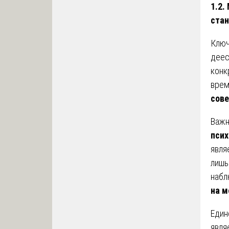
1.2.
стан
Ключ
деес
конк
врем
сов
Важн
псих
явля
лишь
набл
на м
Един
явля