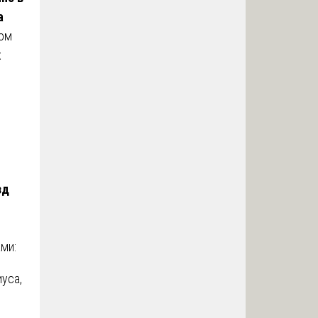
а
том
х
зд
ми:
уса,