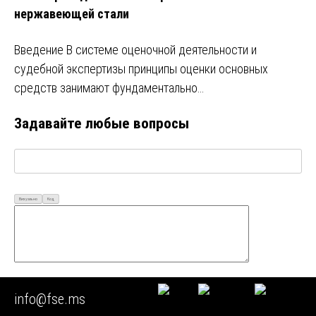
нержавеющей стали
Введение В системе оценочной деятельности и
судебной экспертизы принципы оценки основных
средств занимают фундаментально…
Задавайте любые вопросы
Визуально
Код
Ваш Email*
info@fse.ms