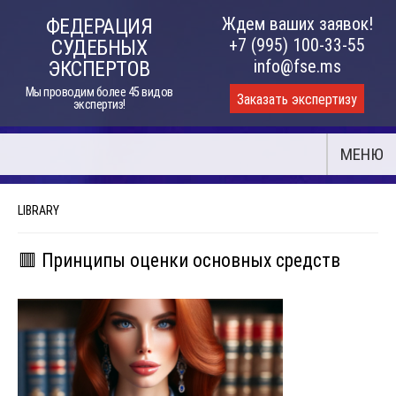
Skip
Ждем ваших заявок!
ФЕДЕРАЦИЯ
to
+7 (995) 100-33-55
СУДЕБНЫХ
content
info@fse.ms
ЭКСПЕРТОВ
Мы проводим более 45 видов
Заказать экспертизу
экспертиз!
МЕНЮ
LIBRARY
🟥 Принципы оценки основных средств