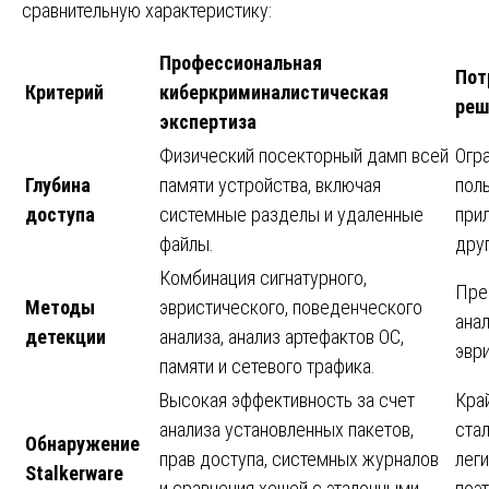
сравнительную характеристику:
Профессиональная
Пот
Критерий
киберкриминалистическая
реш
экспертиза
Физический посекторный дамп всей
Огр
Глубина
памяти устройства, включая
пол
доступа
системные разделы и удаленные
при
файлы.
дру
Комбинация сигнатурного,
Пре
Методы
эвристического, поведенческого
анал
детекции
анализа, анализ артефактов ОС,
эври
памяти и сетевого трафика.
Высокая эффективность за счет
Кра
анализа установленных пакетов,
ста
Обнаружение
прав доступа, системных журналов
лег
Stalkerware
и сравнения хешей с эталонными
поэ