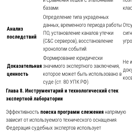
базами.
кла
Определение типа украденных
данных, временного периода работы
Отсу
Анализ
ПО, установление каналов утечки
сиг
последствий
(C&C серверов), восстановление
угр
хронологии событий.
Формирование юридически
Не 
Доказательная
значимого экспертного заключения,
док
ценность
которое может быть использовано в
кос
суде (ст. 80 УПК РФ).
Глава 8. Инструментарий и технологический стек
экспертной лаборатории
Эффективность
поиска программ слежения
напрямую
зависит от используемого технического оснащения.
Федерация судебных экспертов использует