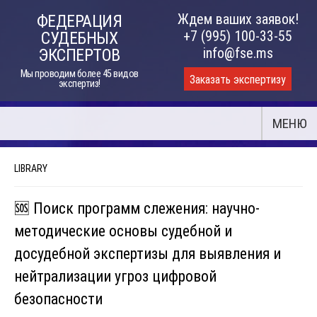
Skip
Ждем ваших заявок!
ФЕДЕРАЦИЯ
to
+7 (995) 100-33-55
СУДЕБНЫХ
content
info@fse.ms
ЭКСПЕРТОВ
Мы проводим более 45 видов
Заказать экспертизу
экспертиз!
МЕНЮ
LIBRARY
🆘 Поиск программ слежения: научно-
методические основы судебной и
досудебной экспертизы для выявления и
нейтрализации угроз цифровой
безопасности