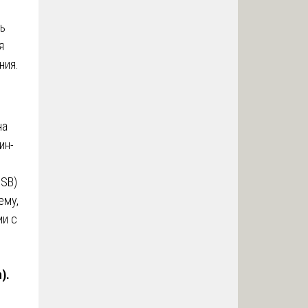
ть
я
ния.
на
ин-
USB)
ему,
ии с
n).