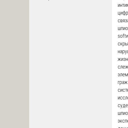
инти
цифр
связ
шпио
soft
скры
нару
жизн
слеж
элем
граж
сист
иссл
суде
шпио
эксп