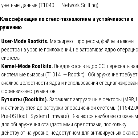
учетные данные (T1040 — Network Sniffing).
 Классификация по стелс-технологиям и устойчивости к
аружению
User-Mode Rootkits.
Маскируют процессы, файлы и ключи
реестра на уровне приложений, не затрагивая ядро операци
системы.
Kernel-Mode Rootkits.
Внедряются в ядро ОС, перехватывая
системные вызовы (T1014 — Rootkit). Обнаружение требует
анализа целостности ядра и использования специализирова
форензик-инструментов.
Буткиты (Bootkits).
Заражают загрузочные секторы (MBR, U
и активируются до загрузки операционной системы (T1542.
Pre-OS Boot: System Firmware). Являются наиболее сложны
для обнаружения стандартными средствами, поскольку
действуют на уровне, недоступном для антивирусных сканер