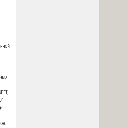
онной
нных
EFI)
001 —
ми
ов.