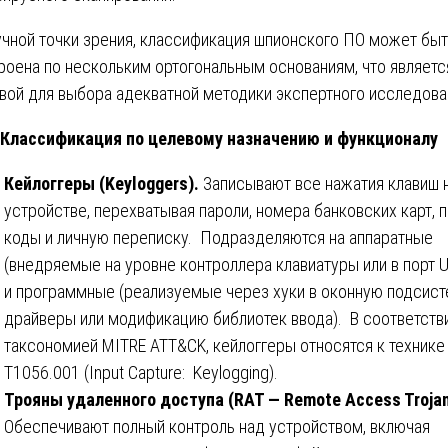
учной точки зрения, классификация шпионского ПО может бы
роена по нескольким ортогональным основаниям, что являетс
вой для выбора адекватной методики экспертного исследова
 Классификация по целевому назначению и функционалу
Кейлоггеры (Keyloggers).
Записывают все нажатия клавиш 
устройстве, перехватывая пароли, номера банковских карт, п
коды и личную переписку. Подразделяются на аппаратные
(внедряемые на уровне контроллера клавиатуры или в порт 
и программные (реализуемые через хуки в оконную подсист
драйверы или модификацию библиотек ввода). В соответств
таксономией MITRE ATT&CK, кейлоггеры относятся к технике
T1056.001 (Input Capture: Keylogging).
Трояны удаленного доступа (RAT — Remote Access Troja
Обеспечивают полный контроль над устройством, включая