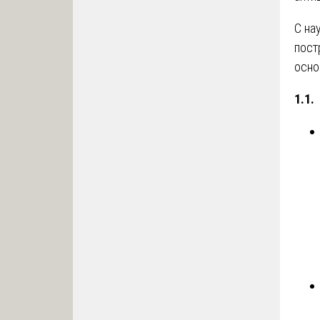
С на
пост
осно
1.1.