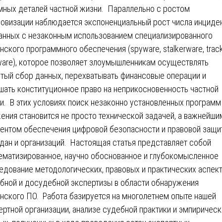
мных деталей частной жизни. Параллельно с ростом
овизации наблюдается экспоненциальный рост числа инциден
анных с незаконным использованием специализированного
нского программного обеспечения (spyware, stalkerware, trac
ware), которое позволяет злоумышленникам осуществлять
тый сбор данных, перехватывать финансовые операции и
шать конституционное право на неприкосновенность частной
и. В этих условиях поиск незаконно установленных программ
ения становится не просто технической задачей, а важнейши
ентом обеспечения цифровой безопасности и правовой защи
дан и организаций. Настоящая статья представляет собой
ематизированное, научно обоснованное и глубокомысленное
едование методологических, правовых и практических аспек
бной и досудебной экспертизы в области обнаружения
нского ПО. Работа базируется на многолетнем опыте нашей
ертной организации, анализе судебной практики и эмпирическ