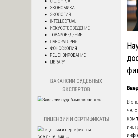
О Ц Е Н К А
ЭКОНОМИКА
ЭКОЛОГИЯ
INTELLECTUAL
ИСКУССТВОВЕДЕНИЕ
ТОВАРОВЕДЕНИЕ
ЛАБОРАТОРИЯ
На
ФОНОСКОПИЯ
РЕЦЕНЗИРОВАНИЕ
до
LIBRARY
фи
ВАКАНСИИ СУДЕБНЫХ
Введ
ЭКСПЕРТОВ
В эп
чело
комп
ЛИЦЕНЗИИ И СЕРТИФИКАТЫ
инст
инфо
все лицензии →