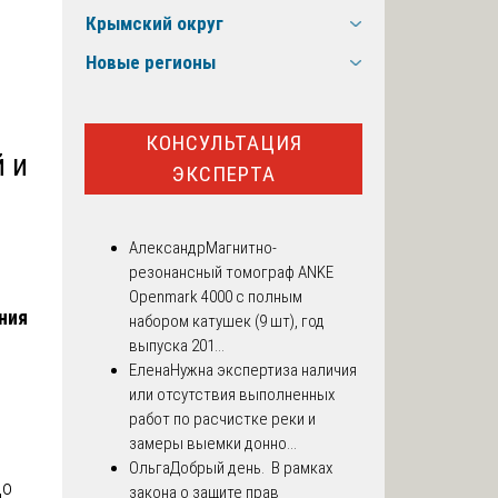
Крымский округ
Новые регионы
КОНСУЛЬТАЦИЯ
й и
ЭКСПЕРТА
Александр
Магнитно-
резонансный томограф ANKE
Openmark 4000 с полным
ния
набором катушек (9 шт), год
выпуска 201...
Елена
Нужна экспертиза наличия
или отсутствия выполненных
работ по расчистке реки и
замеры выемки донно...
Ольга
Добрый день. В рамках
до
закона о защите прав