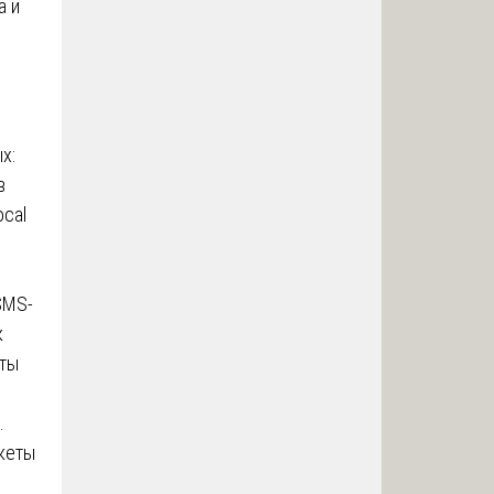
а и
ых:
в
ocal
SMS-
к
оты
.
кеты