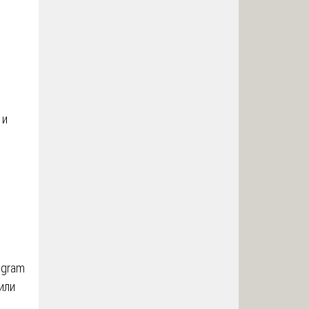
 и
egram
или