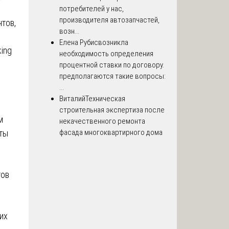
потребителей у нас,
производителя автозапчастей,
тов,
возн...
Елена Рубис
возникла
king
необходимость определения
процентной ставки по договору.
предполагаются такие вопросы:
...
Виталий
Техническая
строительная экспертиза после
м
некачественного ремонта
ты
фасада многоквартирного дома
тов
их