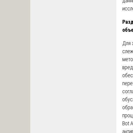
данн
иссл
Разд
объе
Для 
слеж
мето
вред
обес
пере
согл
обус
обра
проц
Bot 
анти