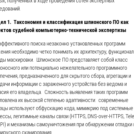
ых, полученных в ходе проведения сотен экспертных
едований.
ел 1. Таксономия и классификация шпионского ПО как
ктов судебной компьютерно-технической экспертизы
эффективного поиска незаконно установленных программ
ения необходимо четко понимать их архитектуру, функционал
ды маскировки. Шпионское ПО представляет собой класс
оносного или потенциально нежелательного программного
печения, предназначенного для скрытого сбора, агрегации и
дачи информации с зараженного устройства без ведома и
асия его владельца. Сложность выявления таких программ
ловлена их высокой степенью адаптивности: современные
зцы используют обфускацию кода, мимикрию под системные
ессы, легитимные каналы связи (HTTPS, DNS-over-HTTPS, Tel
API) и механизмы самоуничтожения при обнаружении отладки 
вирусного сканирования.