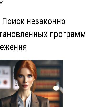
RY
 Поиск незаконно
тановленных программ
лежения