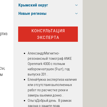
Крымский округ
Новые регионы
КОНСУЛЬТАЦИЯ
ртиз.
ЭКСПЕРТА
Александр
Магнитно-
резонансный томограф ANKE
Openmark 4000 с полным
сы,
набором катушек (9 шт), год
ум
выпуска 201...
Елена
Нужна экспертиза наличия
или отсутствия выполненных
работ по расчистке реки и
замеры выемки донно...
Ольга
Добрый день. В рамках
закона о защите прав