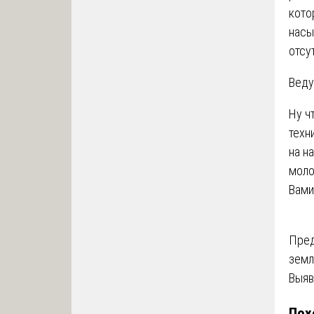
кото
насы
отсу
Веду
Ну ч
техн
на н
моло
Вами
На
Пред
земл
по
Выяв
за
Пох