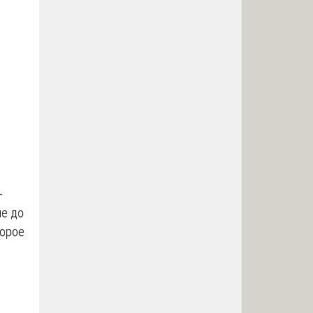
-
ие до
торое