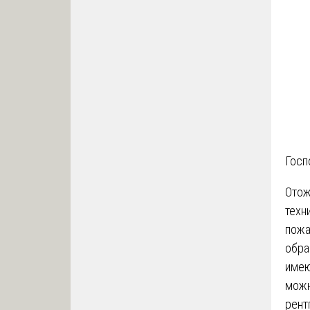
Госп
Отож
техн
пожа
обра
имею
можн
рент