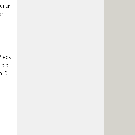
: при
ри
-
йтесь
но от
в. С