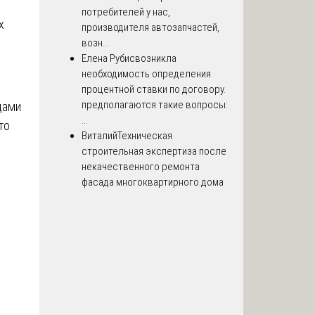
потребителей у нас,
х
производителя автозапчастей,
возн...
Елена Рубис
возникла
необходимость определения
процентной ставки по договору.
предполагаются такие вопросы:
дами
...
то
Виталий
Техническая
строительная экспертиза после
некачественного ремонта
фасада многоквартирного дома