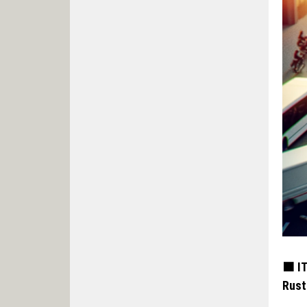
🟧 I
Rust