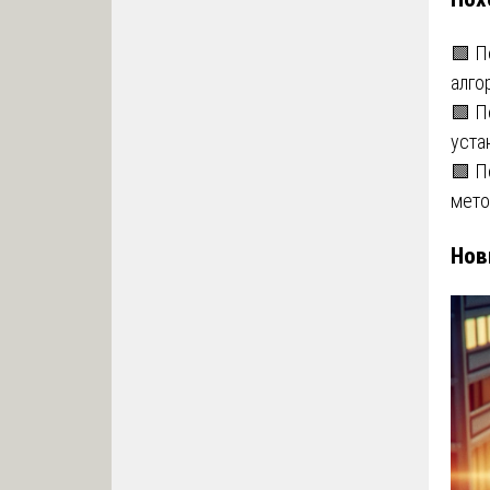
🟩 П
алго
🟩 П
уста
🟩 П
мето
Нов