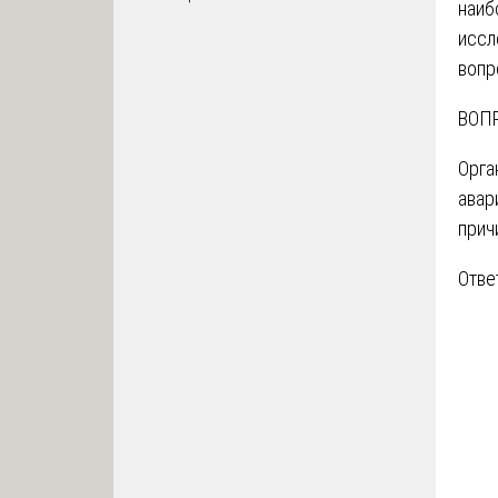
наиб
иссл
вопр
ВОПР
Орга
авар
прич
Отве