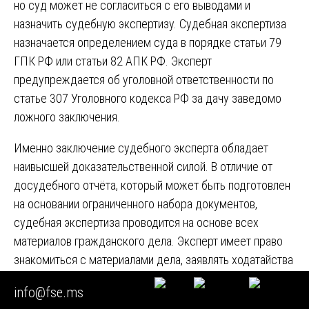
но суд может не согласиться с его выводами и
назначить судебную экспертизу. Судебная экспертиза
назначается определением суда в порядке статьи 79
ГПК РФ или статьи 82 АПК РФ. Эксперт
предупреждается об уголовной ответственности по
статье 307 Уголовного кодекса РФ за дачу заведомо
ложного заключения.
Именно заключение судебного эксперта обладает
наивысшей доказательственной силой. В отличие от
досудебного отчёта, который может быть подготовлен
на основании ограниченного набора документов,
судебная экспертиза проводится на основе всех
материалов гражданского дела. Эксперт имеет право
знакомиться с материалами дела, заявлять ходатайства
о предоставлении дополнительных документов и
info@fse.ms
проводить исследования в полном объёме. Поэтому,