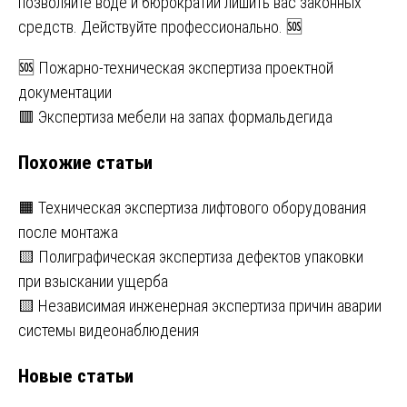
позволяйте воде и бюрократии лишить вас законных
средств. Действуйте профессионально. 🆘
Навигация
🆘 Пожарно-техническая экспертиза проектной
документации
по
🟥 Экспертиза мебели на запах формальдегида
записям
Похожие статьи
🟧 Техническая экспертиза лифтового оборудования
после монтажа
🟨 Полиграфическая экспертиза дефектов упаковки
при взыскании ущерба
🟨 Независимая инженерная экспертиза причин аварии
системы видеонаблюдения
Новые статьи