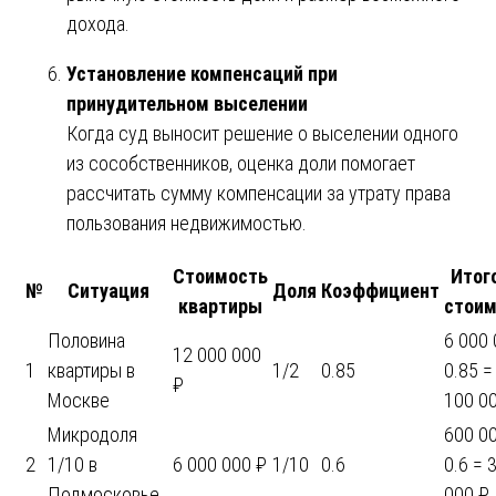
дохода.
Установление компенсаций при
принудительном выселении
Когда суд выносит решение о выселении одного
из сособственников, оценка доли помогает
рассчитать сумму компенсации за утрату права
пользования недвижимостью.
Стоимость
Итог
№
Ситуация
Доля
Коэффициент
квартиры
стоим
Половина
6 000 
12 000 000
1
квартиры в
1/2
0.85
0.85 =
₽
Москве
100 0
Микродоля
600 00
2
1/10 в
6 000 000 ₽
1/10
0.6
0.6 = 
Подмосковье
000 ₽