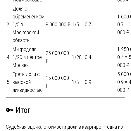
Доля с
обременением
1 600 
3
1/5 в
8 000 000 ₽
1/5
0.7
0.7 = 
Московской
000 ₽
области
Микродоля
1 250 
25 000 000
4
1/20 в центре
1/20
0.4
0.4 = 
₽
Москвы
000 ₽
Треть доли с
5 000 
15 000 000
5
высокой
1/3
0.9
0.9 = 
₽
ликвидностью
000 ₽
🔑 Итог
Судебная оценка стоимости доли в квартире — одна из