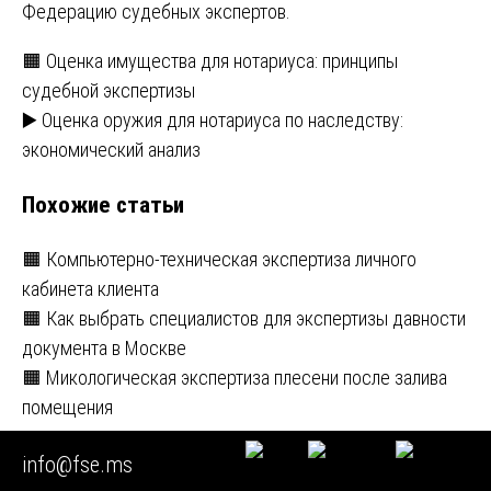
Федерацию судебных экспертов.
Навигация
🟧 Оценка имущества для нотариуса: принципы
судебной экспертизы
по
▶️ Оценка оружия для нотариуса по наследству:
записям
экономический анализ
Похожие статьи
🟧 Компьютерно-техническая экспертиза личного
кабинета клиента
🟧 Как выбрать специалистов для экспертизы давности
документа в Москве
🟧 Микологическая экспертиза плесени после залива
помещения
Новые статьи
info@fse.ms