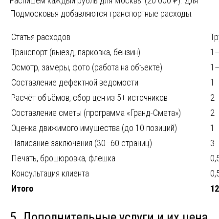
Распишем каждый рубль для Москвы (20 000 ₽). Для
Подмосковья добавляются транспортные расходы.
Статья расходов
Тр
Транспорт (выезд, парковка, бензин)
1
Осмотр, замеры, фото (работа на объекте)
1
Составление дефектной ведомости
1
Расчёт объёмов, сбор цен из 5+ источников
2
Составление сметы (программа «Гранд-Смета»)
2
Оценка движимого имущества (до 10 позиций)
1
Написание заключения (30–60 страниц)
3
Печать, брошюровка, флешка
0,
Консультация клиента
0,
Итого
1
5. Дополнительные услуги и их цена