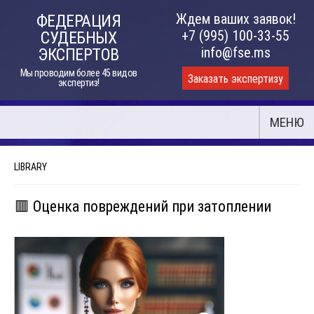
Skip
Ждем ваших заявок!
ФЕДЕРАЦИЯ
to
+7 (995) 100-33-55
СУДЕБНЫХ
content
info@fse.ms
ЭКСПЕРТОВ
Мы проводим более 45 видов
Заказать экспертизу
экспертиз!
МЕНЮ
LIBRARY
🟥 Оценка повреждений при затоплении