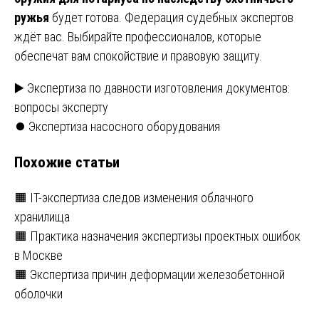
ружья
будет готова. Федерация судебных экспертов
ждёт вас. Выбирайте профессионалов, которые
обеспечат вам спокойствие и правовую защиту.
Навигация
▶️ Экспертиза по давности изготовления документов:
вопросы эксперту
по
⏺️ Экспертиза насосного оборудования
записям
Похожие статьи
🟧 IT-экспертиза следов изменения облачного
хранилища
🟧 Практика назначения экспертизы проектных ошибок
в Москве
🟧 Экспертиза причин деформации железобетонной
оболочки