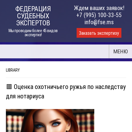
Skip
Ждем ваших заявок!
ФЕДЕРАЦИЯ
to
+7 (995) 100-33-55
СУДЕБНЫХ
content
info@fse.ms
ЭКСПЕРТОВ
Мы проводим более 45 видов
Заказать экспертизу
экспертиз!
МЕНЮ
LIBRARY
🟥 Оценка охотничьего ружья по наследству
для нотариуса