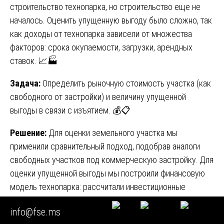
строительство технопарка, но строительство еще не
началось. Оценить упущенную выгоду было сложно, так
как доходы от технопарка зависели от множества
факторов: срока окупаемости, загрузки, арендных
ставок. 📈🏭
Задача:
Определить рыночную стоимость участка (как
свободного от застройки) и величину упущенной
выгоды в связи с изъятием. 💰📋
Решение:
Для оценки земельного участка мы
применили сравнительный подход, подобрав аналоги
свободных участков под коммерческую застройку. Для
оценки упущенной выгоды мы построили финансовую
модель технопарка: рассчитали инвестиционные
затраты, эксплуатационные расходы, арендные доходы
info@fse.ms
и чистый дисконтированный доход за 20 лет. Затем мы