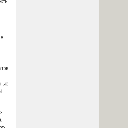
екты
ое
ктов
ьные
й
ия
,
рт-