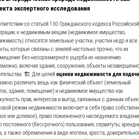
екта экспертного исследования
ответствии со статьей 130 Гражданского кодекса Российской
рации, к недвижимым вещам (недвижимое имущество,
ижимость) относятся земельные участки, участки недр и все
кты, которые связаны с землёй настолько прочно, что их
мещение без несоразмерного ущерба их назначению
зможно, включая здания, сооружения, объекты незавершённ
ительства. 🏗️ Для целей
оценки недвижимости для подачи
важно различать вещь как физический объект (земельный
ток, здание, помещение) и недвижимое имущество как
купность прав, интересов и выгод, связанных с данным объек
овой режим недвижимости включает в себя право собствен
ное или долевое), право пожизненного наследуемого владени
о постоянного (бессрочного) пользования, сервитуты, аренд
а, а также обременения в виде ипотеки, ареста, доверительно