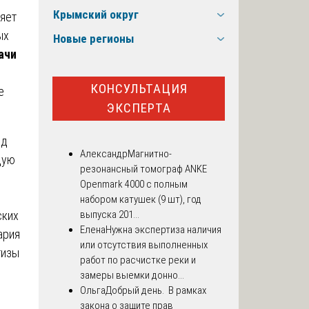
Крымский округ
яет
ых
Новые регионы
ачи
КОНСУЛЬТАЦИЯ
е
ЭКСПЕРТА
ид
Александр
Магнитно-
щую
резонансный томограф ANKE
Openmark 4000 с полным
набором катушек (9 шт), год
ских
выпуска 201...
Елена
Нужна экспертиза наличия
ария
или отсутствия выполненных
тизы
работ по расчистке реки и
замеры выемки донно...
Ольга
Добрый день. В рамках
закона о защите прав