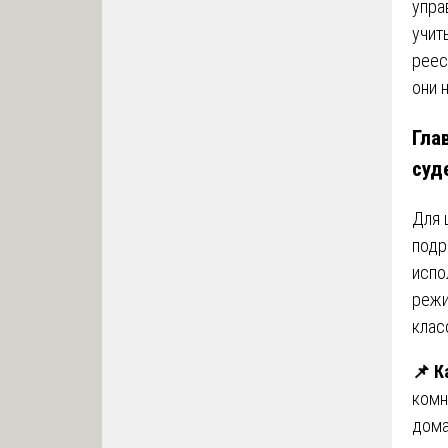
упра
учит
реес
они 
Гла
суд
Для 
подр
испо
режи
клас
📌 К
комн
дома