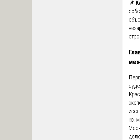
📌 К
собс
объе
неза
стро
Гла
меж
Перв
суде
Крас
эксп
иссл
кв. 
Моск
долю