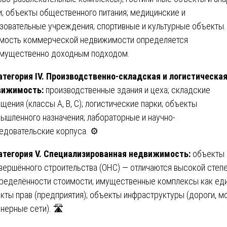
и; объекты общественного питания; медицинские и
зовательные учреждения; спортивные и культурные объекты.
мость коммерческой недвижимости определяется
мущественно доходным подходом.
атегория IV. Производственно-складская и логистическа
вижимость:
производственные здания и цеха; складские
щения (классы A, B, C); логистические парки; объекты
ышленного назначения; лабораторные и научно-
едовательские корпуса. ⚙️
атегория V. Специализированная недвижимость:
объекты
вершённого строительства (ОНС) — отличаются высокой степ
ределённости стоимости; имущественные комплексы как ед
кты прав (предприятия); объекты инфраструктуры (дороги, м
нерные сети). 🛣️