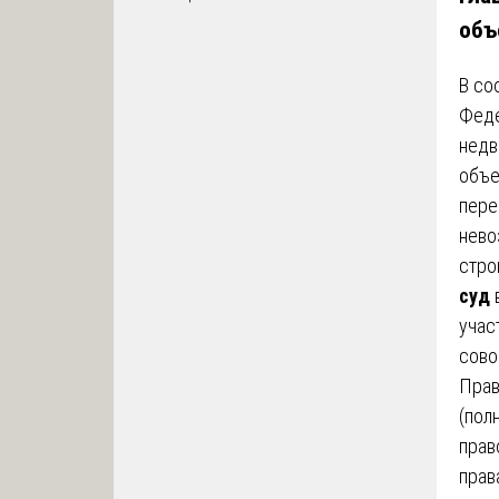
объ
В со
Феде
недв
объе
пере
нево
стро
суд
учас
сово
Прав
(пол
прав
прав