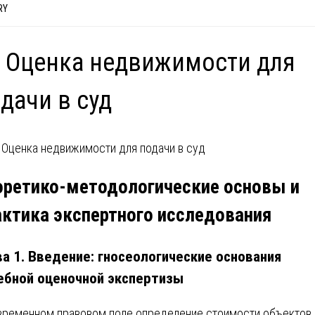
RY
 Оценка недвижимости для
дачи в суд
оретико-методологические основы и
актика экспертного исследования
ва 1. Введение: гносеологические основания
ебной оценочной экспертизы
временном правовом поле определение стоимости объектов