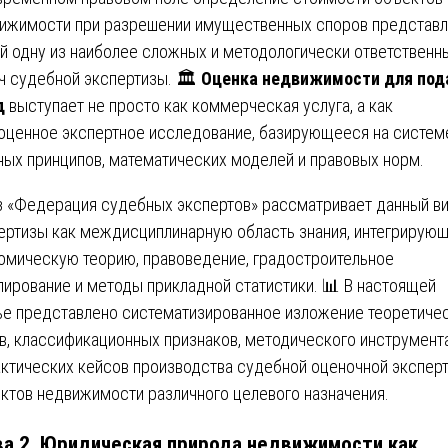
ижимости при разрешении имущественных споров представл
й одну из наиболее сложных и методологически ответственн
ч судебной экспертизы. 🏛️
Оценка недвижимости для под
д
выступает не просто как коммерческая услуга, а как
оценное экспертное исследование, базирующееся на систем
ных принципов, математических моделей и правовых норм.
 «Федерация судебных экспертов» рассматривает данный в
ертизы как междисциплинарную область знания, интегрирую
омическую теорию, правоведение, градостроительное
лирование и методы прикладной статистики. 📊 В настоящей
ье представлено систематизированное изложение теоретиче
в, классификационных признаков, методического инструмент
актических кейсов производства судебной оценочной экспер
ктов недвижимости различного целевого назначения.
ва 2. Юридическая природа недвижимости как