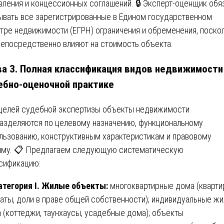
вления и концессионных соглашений. 🔒 Эксперт-оценщик обя
ывать все зарегистрированные в Едином государственном
тре недвижимости (ЕГРН) ограничения и обременения, поско
непосредственно влияют на стоимость объекта.
ва 3. Полная классификация видов недвижимости
ебно-оценочной практике
целей судебной экспертизы объекты недвижимости
азделяются по целевому назначению, функциональному
льзованию, конструктивным характеристикам и правовому
му. 📋 Предлагаем следующую систематическую
сификацию:
атегория I. Жилые объекты:
многоквартирные дома (кварти
аты, доли в праве общей собственности); индивидуальные ж
 (коттеджи, таунхаусы, усадебные дома); объекты