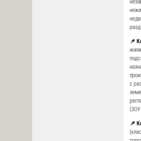
неза
нежи
недв
разд
📌 К
жили
подс
назн
прои
с ра
земе
регл
(ЗОУ
📌 К
(кла
торг