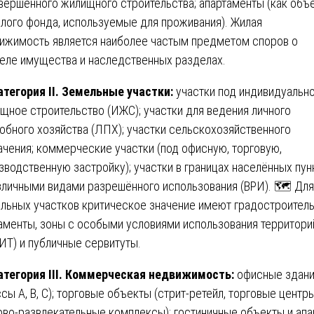
вершённого жилищного строительства; апартаменты (как объ
лого фонда, используемые для проживания). Жилая
ижимость является наиболее частым предметом споров о
еле имущества и наследственных разделах.
атегория II. Земельные участки:
участки под индивидуальн
щное строительство (ИЖС); участки для ведения личного
обного хозяйства (ЛПХ); участки сельскохозяйственного
ачения; коммерческие участки (под офисную, торговую,
зводственную застройку); участки в границах населённых пун
зличными видами разрешённого использования (ВРИ). 🗺️ Для
льных участков критическое значение имеют градостроител
аменты, зоны с особыми условиями использования территори
ИТ) и публичные сервитуты.
атегория III. Коммерческая недвижимость:
офисные здан
ссы A, B, C); торговые объекты (стрит-ретейл, торговые центры
ово-развлекательные комплексы); гостиничные объекты и апа