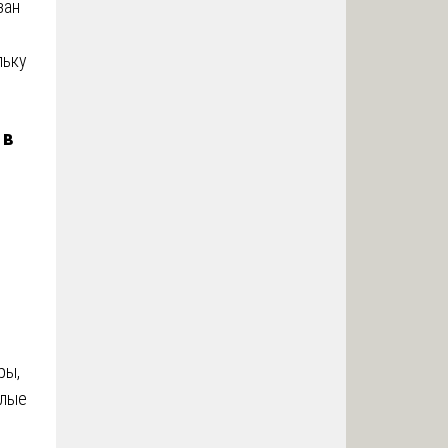
зан
льку
 в
ры,
илые