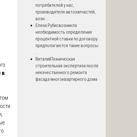
потребителей у нас,
производителя автозапчастей,
возн...
Елена Рубис
возникла
необходимость определения
процентной ставки по договору.
предполагаются такие вопросы:
...
Виталий
Техническая
ого
строительная экспертиза после
 в
некачественного ремонта
фасада многоквартирного дома
том.
ности
я,
ные
го