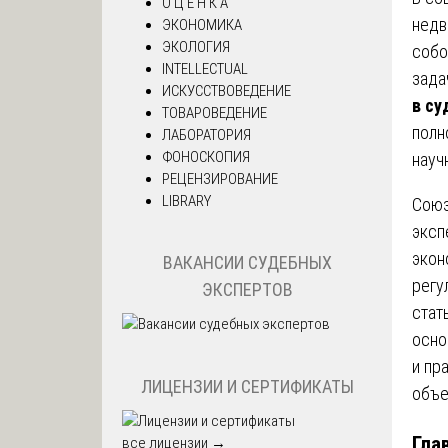
О Ц Е Н К А
недв
ЭКОНОМИКА
ЭКОЛОГИЯ
собо
INTELLECTUAL
зада
ИСКУССТВОВЕДЕНИЕ
в су
ТОВАРОВЕДЕНИЕ
полн
ЛАБОРАТОРИЯ
ФОНОСКОПИЯ
науч
РЕЦЕНЗИРОВАНИЕ
LIBRARY
Союз
эксп
экон
ВАКАНСИИ СУДЕБНЫХ
регу
ЭКСПЕРТОВ
стат
осно
и пр
ЛИЦЕНЗИИ И СЕРТИФИКАТЫ
объе
Гла
все лицензии →