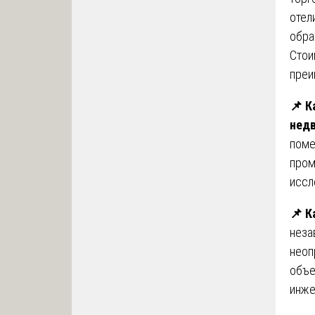
отел
обра
Стои
преи
📌 К
нед
поме
пром
иссл
📌 К
неза
неоп
объе
инже