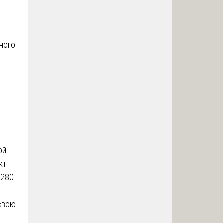
ного
ой
кт
 280
свою