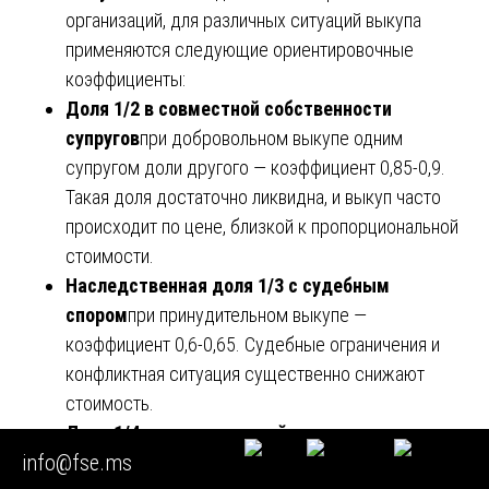
организаций, для различных ситуаций выкупа
применяются следующие ориентировочные
коэффициенты:
Доля 1/2 в совместной собственности
супругов
при добровольном выкупе одним
супругом доли другого — коэффициент 0,85-0,9.
Такая доля достаточно ликвидна, и выкуп часто
происходит по цене, близкой к пропорциональной
стоимости.
Наследственная доля 1/3 с судебным
спором
при принудительном выкупе —
коэффициент 0,6-0,65. Судебные ограничения и
конфликтная ситуация существенно снижают
стоимость.
Доля 1/4 в трехкомнатной квартире
при выкупе
info@fse.ms
одним из сособственников — коэффициент 0,65-