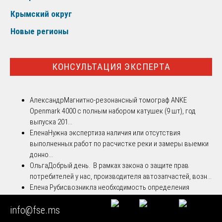
Крымский округ
Новые регионы
КОНСУЛЬТАЦИЯ ЭКСПЕРТА
Александр
Магнитно-резонансный томограф ANKE
Openmark 4000 с полным набором катушек (9 шт), год
выпуска 201...
Елена
Нужна экспертиза наличия или отсутствия
выполненных работ по расчистке реки и замеры выемки
донно...
Ольга
Добрый день. В рамках закона о защите прав
потребителей у нас, производителя автозапчастей, возн...
Елена Рубис
возникла необходимость определения
процентной ставки по договору. предполагаются такие
info@fse.ms
вопросы: ...
Виталий
Техническая строительная экспертиза после