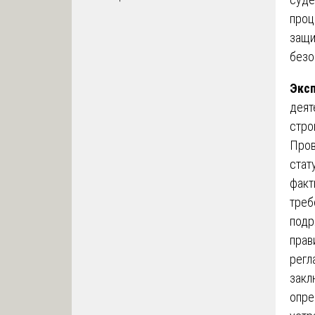
проц
защи
безо
Эксп
деят
стро
Пров
стат
факт
треб
подр
прав
регл
закл
опре