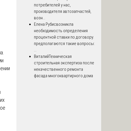
потребителей у нас,
производителя автозапчастей,
возн...
Елена Рубис
возникла
необходимость определения
процентной ставки по договору.
предполагаются такие вопросы:
...
а.
Виталий
Техническая
ми
строительная экспертиза после
нении
некачественного ремонта
фасада многоквартирного дома
и
ких
ное