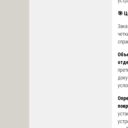
устр
🎯
Ц
Зака
четк
спра
Объе
отде
прет
доку
усло
Опре
пов
уста
устр