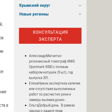
Крымский округ
Новые регионы
й,
КОНСУЛЬТАЦИЯ
ов
ЭКСПЕРТА
с
ми
Александр
Магнитно-
резонансный томограф ANKE
Openmark 4000 с полным
ое
набором катушек (9 шт), год
выпуска 201...
Елена
Нужна экспертиза наличия
или отсутствия выполненных
ение
работ по расчистке реки и
замеры выемки донно...
ств в
Ольга
Добрый день. В рамках
закона о защите прав