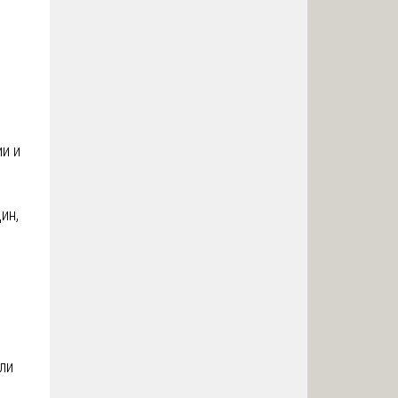
и и
ин,
ли