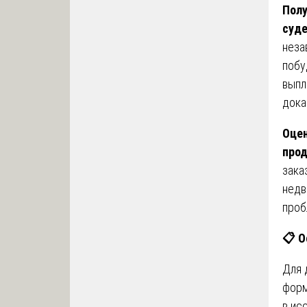
Полу
суде
неза
побу
выпл
дока
Оцен
прод
зака
недв
проб
📋
О
Для 
форм
в ис