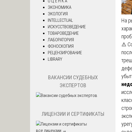
О Ц Е Н К А
ЭКОНОМИКА
ЭКОЛОГИЯ
На р
INTELLECTUAL
ИСКУССТВОВЕДЕНИЕ
хара
ТОВАРОВЕДЕНИЕ
проб
ЛАБОРАТОРИЯ
⚠️ С
ФОНОСКОПИЯ
посл
РЕЦЕНЗИРОВАНИЕ
LIBRARY
трещ
дефе
убыт
ВАКАНСИИ СУДЕБНЫХ
нед
ЭКСПЕРТОВ
иссл
клас
стро
ЛИЦЕНЗИИ И СЕРТИФИКАТЫ
эксп
урег
все лицензии →
суде