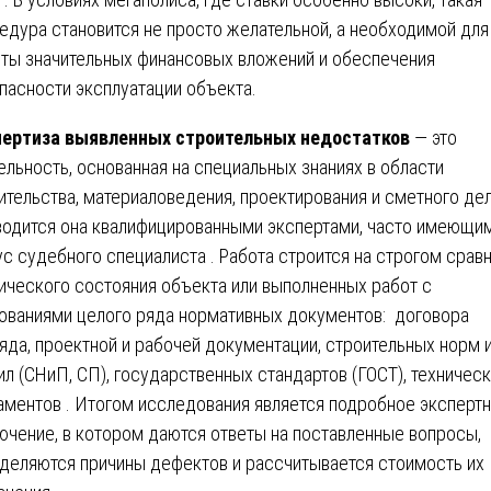
едура становится не просто желательной, а необходимой для
ты значительных финансовых вложений и обеспечения
пасности эксплуатации объекта.
ертиза выявленных строительных недостатков
— это
ельность, основанная на специальных знаниях в области
ительства, материаловедения, проектирования и сметного дел
одится она квалифицированными экспертами, часто имеющи
ус судебного специалиста . Работа строится на строгом срав
ического состояния объекта или выполненных работ с
ованиями целого ряда нормативных документов: договора
яда, проектной и рабочей документации, строительных норм 
ил (СНиП, СП), государственных стандартов (ГОСТ), техничес
аментов . Итогом исследования является подробное эксперт
ючение, в котором даются ответы на поставленные вопросы,
деляются причины дефектов и рассчитывается стоимость их