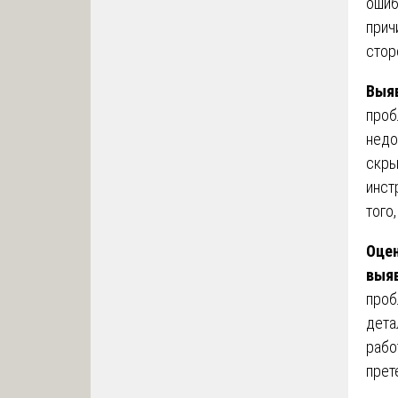
ошиб
прич
стор
Выяв
проб
недо
скры
инст
того
Оцен
выя
проб
дета
рабо
прет