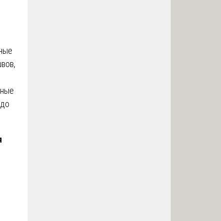
ные
вов,
ьные
 до
я