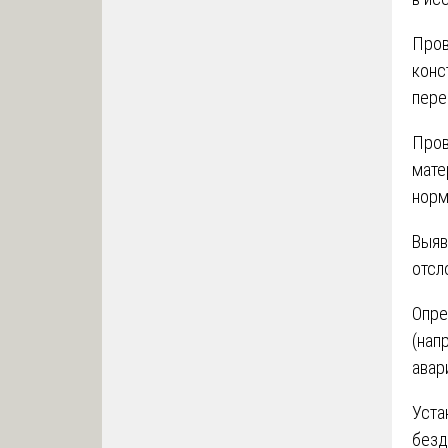
Пров
конс
пере
Пров
мате
норм
Выяв
отсл
Опре
(нап
авар
Уста
безд