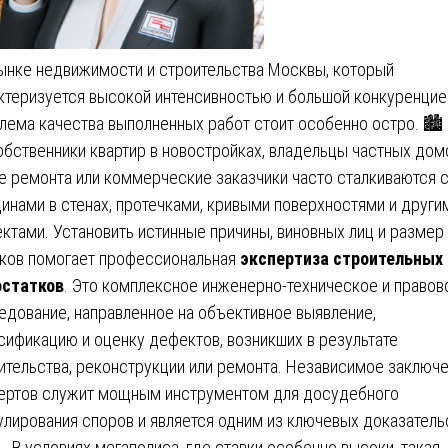
ынке недвижимости и строительства Москвы, который
ктеризуется высокой интенсивностью и большой конкуренцие
лема качества выполненных работ стоит особенно остро. 🏙️
обственники квартир в новостройках, владельцы частных дом
е ремонта или коммерческие заказчики часто сталкиваются 
инами в стенах, протечками, кривыми поверхностями и други
ктами. Установить истинные причины, виновных лиц и размер
ков помогает профессиональная
экспертиза строительных
остатков
. Это комплексное инженерно-техническое и правов
едование, направленное на объективное выявление,
сификацию и оценку дефектов, возникших в результате
ительства, реконструкции или ремонта. Независимое заключ
ертов служит мощным инструментом для досудебного
улирования споров и является одним из ключевых доказатель
 . В условиях мегаполиса, где ставки особенно высоки, такая