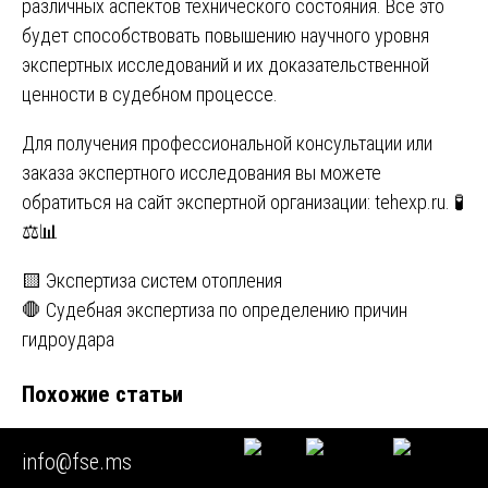
различных аспектов технического состояния. Все это
будет способствовать повышению научного уровня
экспертных исследований и их доказательственной
ценности в судебном процессе.
Для получения профессиональной консультации или
заказа экспертного исследования вы можете
обратиться на сайт экспертной организации:
tehexp.ru
. 🧪
⚖️📊
Навигация
🟨 Экспертиза систем отопления
🛑 Судебная экспертиза по определению причин
по
гидроудара
записям
Похожие статьи
🟧 Независимая экспертиза протечек кровли в офисе
info@fse.ms
🟧 Строительная экспертиза объема фактически