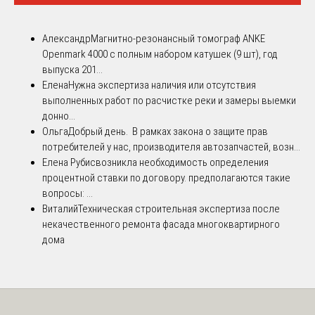
Александр
Магнитно-резонансный томограф ANKE
Openmark 4000 с полным набором катушек (9 шт), год
выпуска 201...
Елена
Нужна экспертиза наличия или отсутствия
выполненных работ по расчистке реки и замеры выемки
донно...
Ольга
Добрый день. В рамках закона о защите прав
потребителей у нас, производителя автозапчастей, возн...
Елена Рубис
возникла необходимость определения
процентной ставки по договору. предполагаются такие
вопросы: ...
Виталий
Техническая строительная экспертиза после
некачественного ремонта фасада многоквартирного
дома