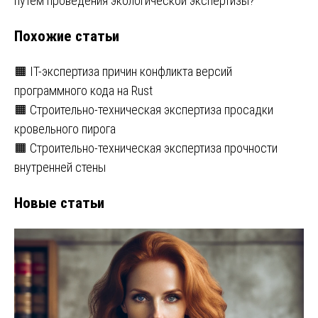
записям
путем проведения экологической экспертизы?
Похожие статьи
🟧 IT-экспертиза причин конфликта версий
программного кода на Rust
🟧 Строительно-техническая экспертиза просадки
кровельного пирога
🟧 Строительно-техническая экспертиза прочности
внутренней стены
Новые статьи