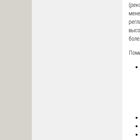
(рек
мене
регл
высо
боле
Поми