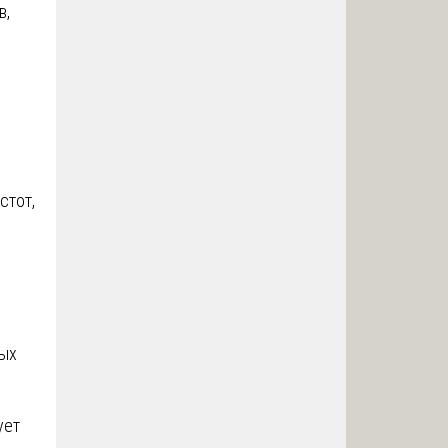
в,
стот,
ных
ует