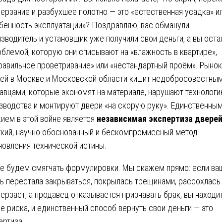
ерзание и разбухшее полотно — это «естественная усадка» и
бенность эксплуатации»? Поздравляю, вас обманули.
зводитель и установщик уже получили свои деньги, а вы оста
облемой, которую они списывают на «влажность в квартире»,
равильное проветривание» или «нестандартный проём». Рынок
ей в Москве и Московской области кишит недобросовестны
авцами, которые экономят на материале, нарушают технолог
зводства и монтируют двери «на скорую руку». Единственны
ием в этой войне является
независимая экспертиза двере
кий, научно обоснованный и бескомпромиссный метод
новления технической истины.
е будем смягчать формулировки. Мы скажем прямо: если ва
ь перестала закрываться, покрылась трещинами, рассохлась
ерзает, а продавец отказывается признавать брак, вы находи
не риска, и единственный способ вернуть свои деньги — это
ертиза.