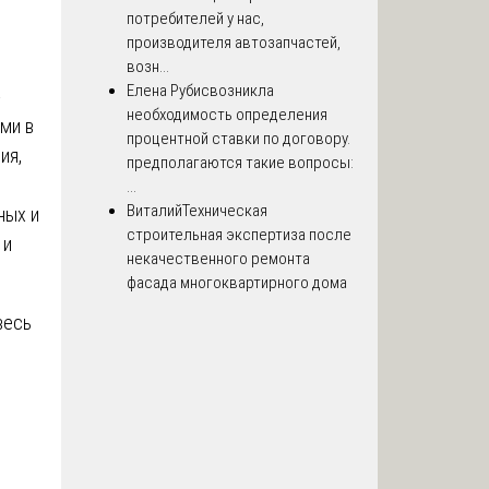
потребителей у нас,
производителя автозапчастей,
возн...
Елена Рубис
возникла
-
необходимость определения
ми в
процентной ставки по договору.
ия,
предполагаются такие вопросы:
...
Виталий
Техническая
ных и
строительная экспертиза после
 и
некачественного ремонта
фасада многоквартирного дома
весь