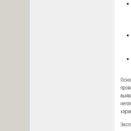
Осно
пров
выяв
непл
хара
Эксп