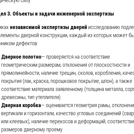
ическую силу.
ел 3. Объекты и задачи инженерной экспертизы
мках
независимой экспертизы дверей
исследованию подл
элементы дверной конструкции, каждый из которых может б
чником дефектов:
Дверное полотно
— проверяется на соответствие
геометрическим размерам, отклонения от плоскостности и
прямолинейности, наличие трещин, сколов, коробления, каче
покрытия (лак, краска, порошковое покрытие, шпон), а также
соответствие материала заявленному (толщина металла, сор
древесины, тип утеплителя).
Дверная коробка
— оценивается геометрия рамы, отклонени
вертикали и горизонтали, качество угловых соединений (сва
или клеевых), наличие перекосов и деформаций, соответств
размеров дверному проему.