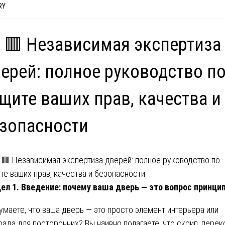
RY
 🟥 Независимая экспертиза
ерей: полное руководство п
щите ваших прав, качества и
зопасности
ел 1. Введение: почему ваша дверь — это вопрос принци
умаете, что ваша дверь — это просто элемент интерьера или
рада для посторонних? Вы наивно полагаете, что скрип, перек