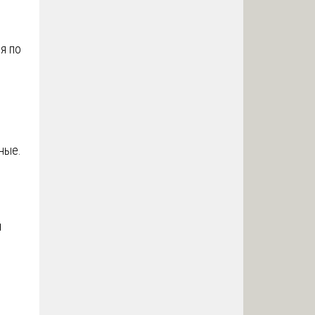
я по
е
ные.
и