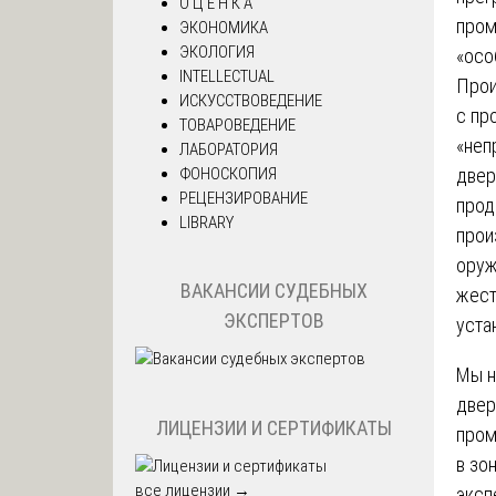
О Ц Е Н К А
пром
ЭКОНОМИКА
ЭКОЛОГИЯ
«осо
INTELLECTUAL
Прои
ИСКУССТВОВЕДЕНИЕ
с пр
ТОВАРОВЕДЕНИЕ
«неп
ЛАБОРАТОРИЯ
ФОНОСКОПИЯ
двер
РЕЦЕНЗИРОВАНИЕ
прод
LIBRARY
прои
оруж
ВАКАНСИИ СУДЕБНЫХ
жест
ЭКСПЕРТОВ
уста
Мы н
двер
ЛИЦЕНЗИИ И СЕРТИФИКАТЫ
пром
в зо
все лицензии →
эксп