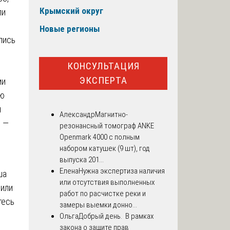
Крымский округ
ли
Новые регионы
лись
КОНСУЛЬТАЦИЯ
ЭКСПЕРТА
ми
ию
м
Александр
Магнитно-
й
—
резонансный томограф ANKE
Openmark 4000 с полным
набором катушек (9 шт), год
выпуска 201...
Елена
Нужна экспертиза наличия
ша
или отсутствия выполненных
 или
работ по расчистке реки и
тесь
замеры выемки донно...
Ольга
Добрый день. В рамках
закона о защите прав