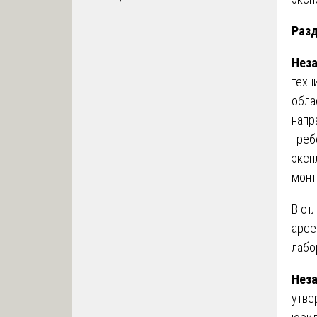
Разд
Неза
техн
обла
напр
треб
эксп
монт
В от
арсе
лабо
Неза
утве