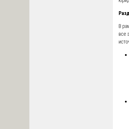
юрид
Разд
В ра
все 
исто