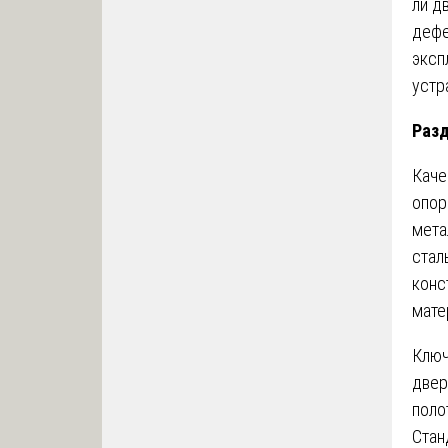
ли д
дефе
эксп
устр
Разд
Каче
опор
мета
стал
конс
мате
Ключ
двер
поло
Стан