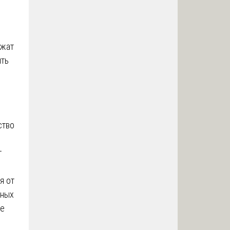
ежат
ыть
ство
т
я от
рных
ие