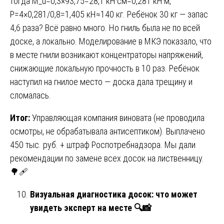
тогда M_u=0,3×93,75=28,1 кН·см=0,281 кН·м,
P=4×0,281/0,8=1,405 кН≈140 кг. Ребёнок 30 кг — запас
4,6 раза? Всё равно много. Но гниль была не по всей
доске, а локально. Моделирование в МКЭ показало, что
в месте гнили возникают концентраторы напряжений,
снижающие локальную прочность в 10 раз. Ребёнок
наступил на гнилое место — доска дала трещину и
сломалась.
Итог:
Управляющая компания виновата (не проводила
осмотры, не обрабатывала антисептиком). Выплачено
450 тыс. руб. + штраф Роспотребнадзора. Мы дали
рекомендации по замене всех досок на лиственницу.
🌳🩹
Визуальная диагностика досок: что может
увидеть эксперт на месте
🔍📸