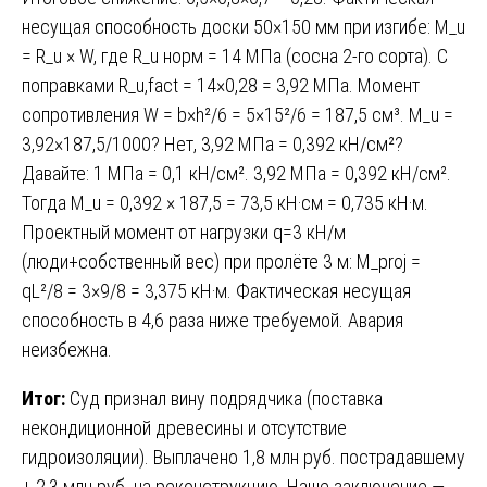
несущая способность доски 50×150 мм при изгибе: M_u
= R_u × W, где R_u норм = 14 МПа (сосна 2-го сорта). С
поправками R_u,fact = 14×0,28 = 3,92 МПа. Момент
сопротивления W = b×h²/6 = 5×15²/6 = 187,5 см³. M_u =
3,92×187,5/1000? Нет, 3,92 МПа = 0,392 кН/см²?
Давайте: 1 МПа = 0,1 кН/см². 3,92 МПа = 0,392 кН/см².
Тогда M_u = 0,392 × 187,5 = 73,5 кН·см = 0,735 кН·м.
Проектный момент от нагрузки q=3 кН/м
(люди+собственный вес) при пролёте 3 м: M_proj =
qL²/8 = 3×9/8 = 3,375 кН·м. Фактическая несущая
способность в 4,6 раза ниже требуемой. Авария
неизбежна.
Итог:
Суд признал вину подрядчика (поставка
некондиционной древесины и отсутствие
гидроизоляции). Выплачено 1,8 млн руб. пострадавшему
+ 2,3 млн руб. на реконструкцию. Наше заключение —