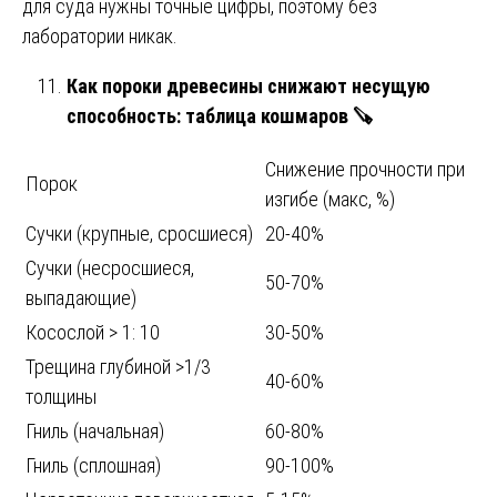
для суда нужны точные цифры, поэтому без
лаборатории никак.
Как пороки древесины снижают несущую
способность: таблица кошмаров 🪚
Снижение прочности при
Порок
изгибе (макс, %)
Сучки (крупные, сросшиеся)
20-40%
Сучки (несросшиеся,
50-70%
выпадающие)
Косослой > 1: 10
30-50%
Трещина глубиной >1/3
40-60%
толщины
Гниль (начальная)
60-80%
Гниль (сплошная)
90-100%