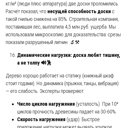
кг/м² (люди плюс аппаратура) две доски проломились.
Расчёт показал, что
несущей способность доски
с
такой гнилью снижена на 85%. Строительная компания,
поставившая лес, выплатила 4,5 млн руб. ущерба. Мы
использовали микроскопию для доказательства: срезы
показали разрушенный лигнин. 🔬⚒️
Динамические нагрузки: доска любит тишину,
а не толпу
🔊🕺
Дерево хорошо работает на статику (книжный шкаф
стоит годами). Но динамика (прыжки, танцы, вибрация)
— его слабость. Эксперты проверяют:
Число циклов нагружения
(усталость). При 10⁶
циклов прочность древесины падает на 30-60%.
Скорость нагружения
(удар). Быстрое
приложение нагрузки может вызвать хрупкое