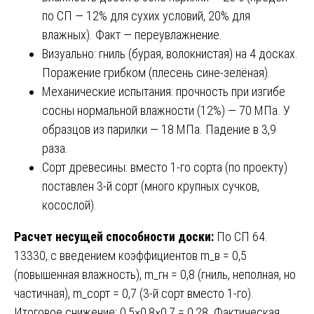
по СП — 12% для сухих условий, 20% для
влажных). Факт — переувлажнение.
Визуально: гниль (бурая, волокнистая) на 4 досках.
Поражение грибком (плесень сине-зелёная).
Механические испытания: прочность при изгибе
сосны нормальной влажности (12%) — 70 МПа. У
образцов из парилки — 18 МПа. Падение в 3,9
раза.
Сорт древесины: вместо 1-го сорта (по проекту)
поставлен 3-й сорт (много крупных сучков,
косослой).
Расчет несущей способности доски:
По СП 64.
13330, с введением коэффициентов m_в = 0,5
(повышенная влажность), m_гн = 0,8 (гниль, неполная, но
частичная), m_сорт = 0,7 (3-й сорт вместо 1-го).
Итоговое снижение: 0,5×0,8×0,7 = 0,28. Фактическая