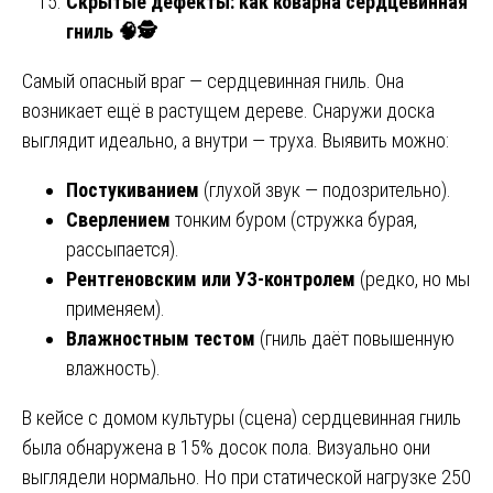
Скрытые дефекты: как коварна сердцевинная
гниль
🧠🕵
Самый опасный враг — сердцевинная гниль. Она
возникает ещё в растущем дереве. Снаружи доска
выглядит идеально, а внутри — труха. Выявить можно:
Постукиванием
(глухой звук — подозрительно).
Сверлением
тонким буром (стружка бурая,
рассыпается).
Рентгеновским или УЗ-контролем
(редко, но мы
применяем).
Влажностным тестом
(гниль даёт повышенную
влажность).
В кейсе с домом культуры (сцена) сердцевинная гниль
была обнаружена в 15% досок пола. Визуально они
выглядели нормально. Но при статической нагрузке 250