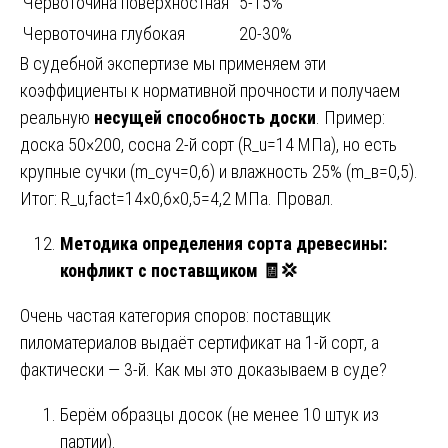
Червоточина поверхностная
5-15%
Червоточина глубокая
20-30%
В судебной экспертизе мы применяем эти
коэффициенты к нормативной прочности и получаем
реальную
несущей способность доски
. Пример:
доска 50×200, сосна 2-й сорт (R_u=14 МПа), но есть
крупные сучки (m_суч=0,6) и влажность 25% (m_в=0,5).
Итог: R_u,fact=14×0,6×0,5=4,2 МПа. Провал.
Методика определения сорта древесины:
конфликт с поставщиком
🧾💢
Очень частая категория споров: поставщик
пиломатериалов выдаёт сертификат на 1-й сорт, а
фактически — 3-й. Как мы это доказываем в суде?
Берём образцы досок (не менее 10 штук из
партии).