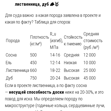
лиственница, дуб 🪵
🥇
Для суда важно: а какая порода заявлена в проекте и
какая по факту? Таблица для споров:
R_u
Средняя
Плотность
Стойкость
Порода
(изгиб),
стоимость
(кг/м³)
к гниению
МПа
(руб./м³)
Сосна
500
14-16
Средняя
12 000
Ель
450
12-14
Низкая
10 000
Лиственница
660
18-22
Высокая
25 000
Дуб
750
20-24
Высокая
45 000
Если в проекте лиственница, а по факту сосна
—
несущей способность доски
ниже на 20-30%, и это
повод для иска. Мы определяем породу по
макроструктуре (годичные кольца, сердцевинные лучи,