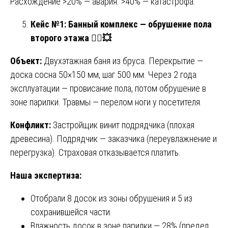
Расхождение >20% — авария. >40% — катастрофа.
Кейс №1: Банный комплекс — обрушение пола
второго этажа
🧖
💥
Объект:
Двухэтажная баня из бруса. Перекрытие —
доска сосна 50×150 мм, шаг 500 мм. Через 2 года
эксплуатации — провисание пола, потом обрушение в
зоне парилки. Травмы — перелом ноги у посетителя.
Конфликт:
Застройщик винит подрядчика (плохая
древесина). Подрядчик — заказчика (переувлажнение и
перегрузка). Страховая отказывается платить.
Наша экспертиза:
Отобрали 8 досок из зоны обрушения и 5 из
сохранившейся части.
Влажность досок в зоне парилки — 28% (предел