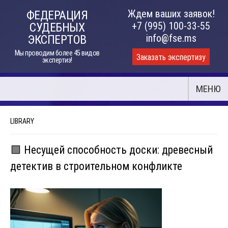
Skip
Ждем ваших заявок!
ФЕДЕРАЦИЯ
to
+7 (995) 100-33-55
СУДЕБНЫХ
content
info@fse.ms
ЭКСПЕРТОВ
Мы проводим более 45 видов
Заказать экспертизу
экспертиз!
МЕНЮ
LIBRARY
🟩 Несущей способность доски: древесный
детектив в строительном конфликте