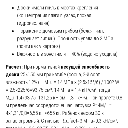
Доски имели гниль в местах крепления
(концентрация влаги в узлах, плохая
гидроизоляция).
Поражение домовым грибом (белая гниль,
разрушает лигнин). Прочность упала до 3 МПа
(почти как у картона).
Влажность в зоне гнили — 40% (вода не уходила).
Расчет:
При нормативной
несущей способность
доски
25×150 мм при изгибе (сосна, 2-й сорт,
влажность 12%) — M_u = 14 МПа × (2,5×15²/6) / 100? W
= 2,5×225/6=93,75 см³. 14 МПа = 1,4 кН/см², тогда
M_u=1,4×93,75=131,25 кН·см=1,31 кН·м. При пролёте 0,8
м предельная сосредоточенная нагрузка P=4M/L =
4×1,31/0,8=6,55 кН≈655 кг. Ребёнок весом 30 кг —
запас огромный. С гнилью: R_u,fact=3 МПа=0,3 кН/см²,