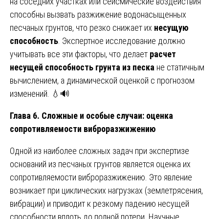
на соседних участках или сейсмические воздействия
способны вызвать разжижение водонасыщенных
песчаных грунтов, что резко снижает их
несущую
способность
. Экспертное исследование должно
учитывать все эти факторы, что делает
расчет
несущей способность грунта из песка
не статичным
вычислением, а динамической оценкой с прогнозом
изменений. 💧🔊
Глава 6. Сложные и особые случаи: оценка
сопротивляемости виброразжижению
Одной из наиболее сложных задач при экспертизе
оснований из песчаных грунтов является оценка их
сопротивляемости виброразжижению. Это явление
возникает при циклических нагрузках (землетрясения,
вибрации) и приводит к резкому падению несущей
способности вплоть до полной потери. Научные