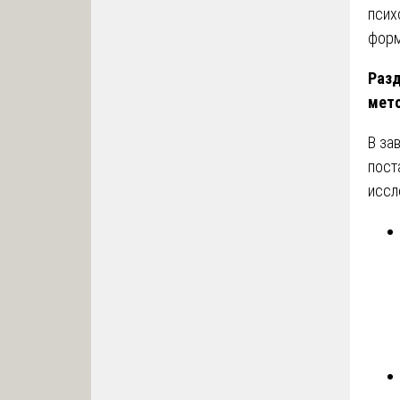
псих
форм
Разд
мет
В за
пост
иссл