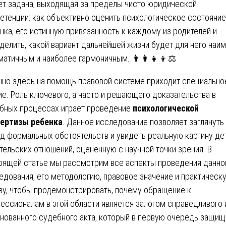
ет задача, выходящая за пределы чисто юридической
етенции: как объективно оценить психологическое состояние
нка, его истинную привязанность к каждому из родителей и
делить, какой вариант дальнейшей жизни будет для него наи
матичным и наиболее гармоничным. 👨‍👩‍👧‍👦⚖️
но здесь на помощь правовой системе приходит специально
ие. Роль ключевого, а часто и решающего доказательства в
бных процессах играет проведение
психологической
ертизы ребенка
. Данное исследование позволяет заглянуть
д формальных обстоятельств и увидеть реальную картину де
тельских отношений, оцененную с научной точки зрения. В
оящей статье мы рассмотрим все аспекты проведения данно
едования, его методологию, правовое значение и практическ
зу, чтобы продемонстрировать, почему обращение к
ессионалам в этой области является залогом справедливого 
нованного судебного акта, который в первую очередь защищ