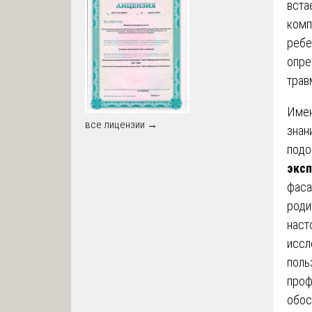
вста
комп
ребе
опре
трав
Имен
все лицензии →
знан
подо
эксп
фаса
роди
наст
иссл
поль
проф
обос