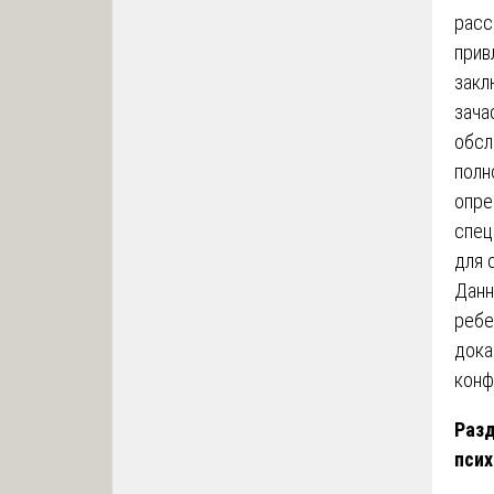
расс
прив
закл
зача
обсл
полн
опре
спец
для 
Данн
ребе
дока
конф
Разд
псих