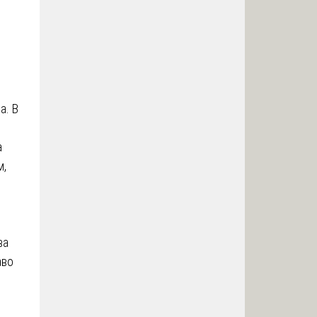
а. В
а
м,
ва
аво