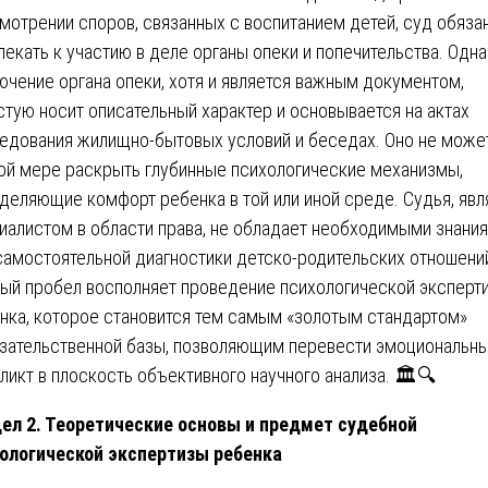
мотрении споров, связанных с воспитанием детей, суд обяза
лекать к участию в деле органы опеки и попечительства. Одн
ючение органа опеки, хотя и является важным документом,
стую носит описательный характер и основывается на актах
едования жилищно-бытовых условий и беседах. Оно не може
ой мере раскрыть глубинные психологические механизмы,
деляющие комфорт ребенка в той или иной среде. Судья, явл
иалистом в области права, не обладает необходимыми знани
самостоятельной диагностики детско-родительских отношени
ый пробел восполняет проведение психологической эксперт
нка, которое становится тем самым «золотым стандартом»
зательственной базы, позволяющим перевести эмоциональн
ликт в плоскость объективного научного анализа. 🏛️🔍
ел 2. Теоретические основы и предмет судебной
ологической экспертизы ребенка