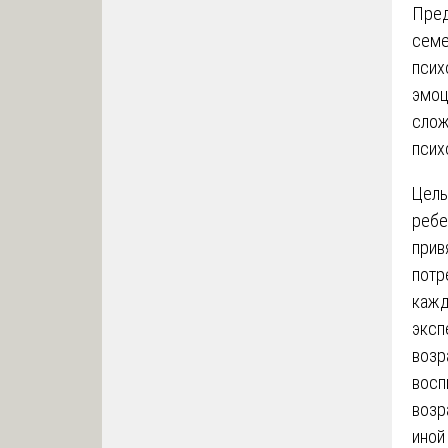
Пред
семе
псих
эмоц
слож
псих
Цель
ребе
прив
потр
кажд
эксп
возр
восп
возр
иной