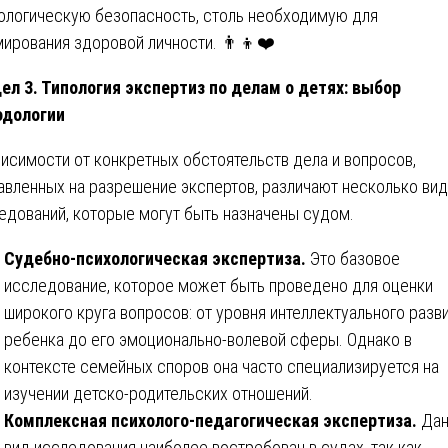
ологическую безопасность, столь необходимую для
ирования здоровой личности. 👨‍👦❤️
ел 3. Типология экспертиз по делам о детях: выбор
одологии
висимости от конкретных обстоятельств дела и вопросов,
авленных на разрешение экспертов, различают несколько ви
едований, которые могут быть назначены судом.
Судебно-психологическая экспертиза.
Это базовое
исследование, которое может быть проведено для оценки
широкого круга вопросов: от уровня интеллектуального разв
ребенка до его эмоционально-волевой сферы. Однако в
контексте семейных споров она часто специализируется на
изучении детско-родительских отношений.
Комплексная психолого-педагогическая экспертиза.
Да
вид исследования наиболее востребован в судах, так как