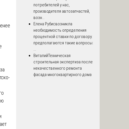
потребителей у нас,
производителя автозапчастей,
возн...
Елена Рубис
возникла
менее
необходимость определения
процентной ставки по договору.
предполагаются такие вопросы:
е
...
Виталий
Техническая
строительная экспертиза после
некачественного ремонта
 за
фасада многоквартирного дома
тско-
го
ую
и
ает