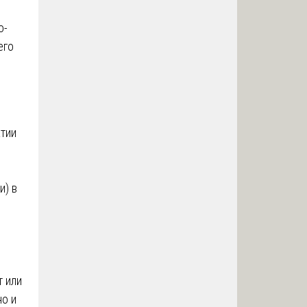
о-
его
атии
и) в
т или
но и