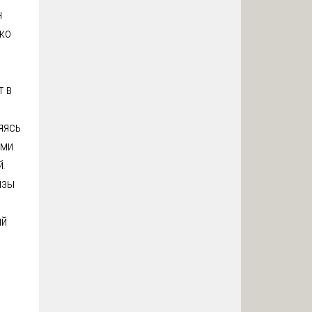
н
ако
т в
яясь
ями
й.
изы
ый