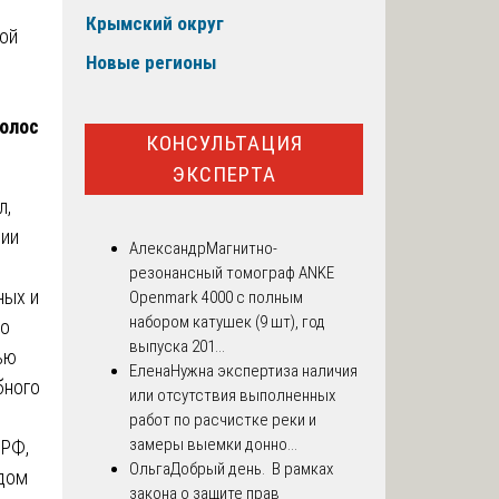
Крымский округ
Новые регионы
голос
КОНСУЛЬТАЦИЯ
ЭКСПЕРТА
л,
нии
Александр
Магнитно-
резонансный томограф ANKE
ных и
Openmark 4000 с полным
набором катушек (9 шт), год
ко
выпуска 201...
ью
Елена
Нужна экспертиза наличия
бного
или отсутствия выполненных
работ по расчистке реки и
замеры выемки донно...
 РФ,
Ольга
Добрый день. В рамках
удом
закона о защите прав