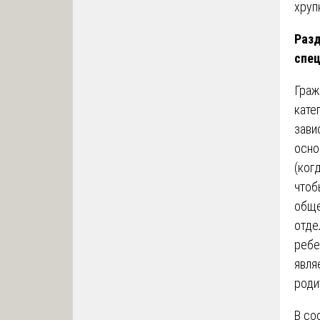
хруп
Разд
спец
Граж
кате
зави
осно
(ког
чтоб
обще
отде
ребе
явля
роди
В со