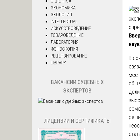
О Ц Е Н К А
ЭКОНОМИКА
ЭКОЛОГИЯ
INTELLECTUAL
ИСКУССТВОВЕДЕНИЕ
Введ
ТОВАРОВЕДЕНИЕ
ЛАБОРАТОРИЯ
наук
ФОНОСКОПИЯ
РЕЦЕНЗИРОВАНИЕ
В со
LIBRARY
связ
мест
ВАКАНСИИ СУДЕБНЫХ
обще
ЭКСПЕРТОВ
дели
высо
семе
реше
ЛИЦЕНЗИИ И СЕРТИФИКАТЫ
несо
стат