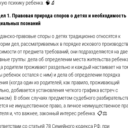
кую психику ребенка. 🧠🔬
ел 1. Правовая природа споров о детях и необходимость
иальных познаний
данско-правовые споры о детях традиционно относятся к
гории дел, рассматриваемых в порядке искового производств
симости от предмета требований, они подразделяются на две
вные группы: дела об определении места жительства ребенк
да родители проживают раздельно и каждый настаивает на то
ы ребенок остался с ним) и дела об определении порядка
ния (когда один из родителей, как правило, проживающий
льно, добивается установления четкого графика встреч с
нком). В обоих случаях предметом судебного разбирательст
ется не имущественное право, а личное неимущественное пр
теля и, что важнее, законный интерес ребенка. 📋⚖️
ответствии со статьей 78 Семейного кодекса РФ, при