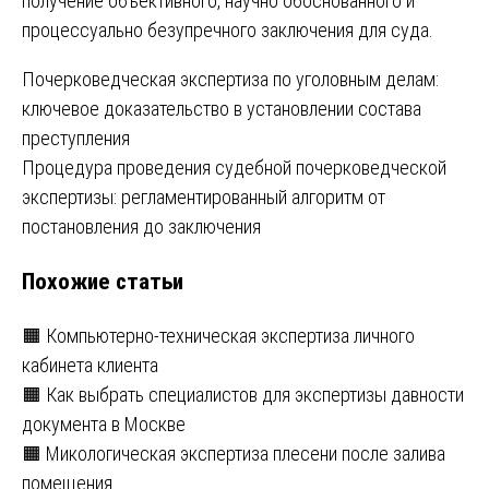
получение объективного, научно обоснованного и
процессуально безупречного заключения для суда.
Навигация
Почерковедческая экспертиза по уголовным делам:
ключевое доказательство в установлении состава
по
преступления
записям
Процедура проведения судебной почерковедческой
экспертизы: регламентированный алгоритм от
постановления до заключения
Похожие статьи
🟧 Компьютерно-техническая экспертиза личного
кабинета клиента
🟧 Как выбрать специалистов для экспертизы давности
документа в Москве
🟧 Микологическая экспертиза плесени после залива
помещения