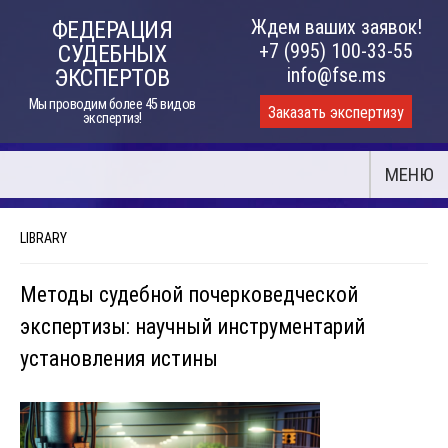
Skip
Ждем ваших заявок!
ФЕДЕРАЦИЯ
to
+7 (995) 100-33-55
СУДЕБНЫХ
content
info@fse.ms
ЭКСПЕРТОВ
Мы проводим более 45 видов
Заказать экспертизу
экспертиз!
МЕНЮ
LIBRARY
Методы судебной почерковедческой
экспертизы: научный инструментарий
установления истины