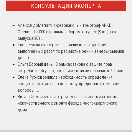
КОНСУЛЬТАЦИЯ ЭКСПЕРТА
Александр
Магнитно-резонансный томограф ANKE
Openmark 4000 с полным набором катушек (9 шт), год
выпуска 201...
Елена
Нужна экспертиза наличия или отсутствия
выполненных работ по расчистке реки и замеры выемки
донно...
Ольга
Добрый день. В рамках закона о защите прав
потребителей у нас, производителя автозапчастей, возн...
Елена Рубис
возникла необходимость определения
процентной ставки по договору. предполагаются такие
вопросы: ...
Виталий
Техническая строительная экспертиза после
некачественного ремонта фасада многоквартирного
дома