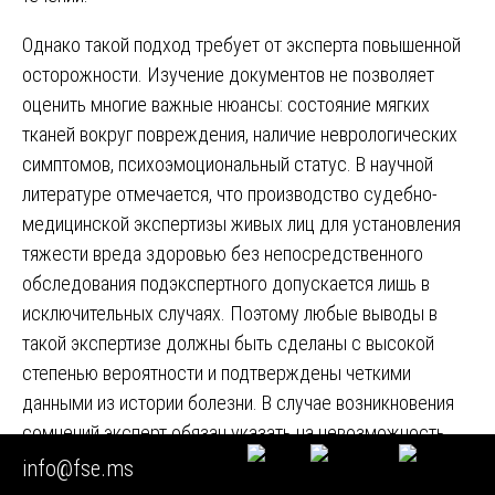
Однако такой подход требует от эксперта повышенной
осторожности. Изучение документов не позволяет
оценить многие важные нюансы: состояние мягких
тканей вокруг повреждения, наличие неврологических
симптомов, психоэмоциональный статус. В научной
литературе отмечается, что производство судебно-
медицинской экспертизы живых лиц для установления
тяжести вреда здоровью без непосредственного
обследования подэкспертного допускается лишь в
исключительных случаях. Поэтому любые выводы в
такой экспертизе должны быть сделаны с высокой
степенью вероятности и подтверждены четкими
данными из истории болезни. В случае возникновения
сомнений эксперт обязан указать на невозможность
дать однозначный ответ без дополнительного
info@fse.ms
обследования.