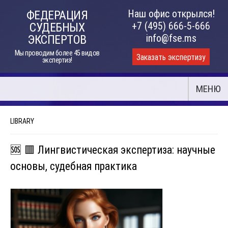
Skip
Наш офис открылся!
ФЕДЕРАЦИЯ
to
+7 (495) 666-5-666
СУДЕБНЫХ
content
info@fse.ms
ЭКСПЕРТОВ
Мы проводим более 45 видов
Заказать экспертизу
экспертиз!
МЕНЮ
LIBRARY
🆘 🟥 Лингвистическая экспертиза: научные
основы, судебная практика