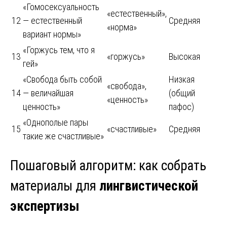
«Гомосексуальность
«естественный»,
12
— естественный
Средняя
«норма»
вариант нормы»
«Горжусь тем, что я
13
«горжусь»
Высокая
гей»
«Свобода быть собой
Низкая
«свобода»,
14
— величайшая
(общий
«ценность»
ценность»
пафос)
«Однополые пары
15
«счастливые»
Средняя
такие же счастливые»
Пошаговый алгоритм: как собрать
материалы для
лингвистической
экспертизы