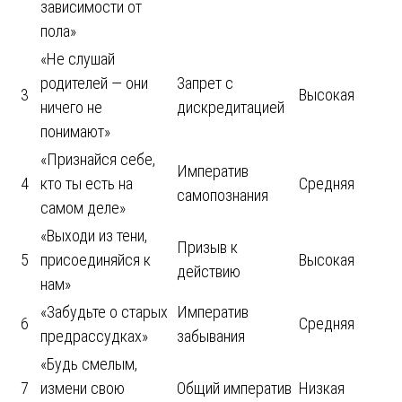
зависимости от
пола»
«Не слушай
родителей — они
Запрет с
3
Высокая
ничего не
дискредитацией
понимают»
«Признайся себе,
Императив
4
кто ты есть на
Средняя
самопознания
самом деле»
«Выходи из тени,
Призыв к
5
присоединяйся к
Высокая
действию
нам»
«Забудьте о старых
Императив
6
Средняя
предрассудках»
забывания
«Будь смелым,
7
измени свою
Общий императив
Низкая