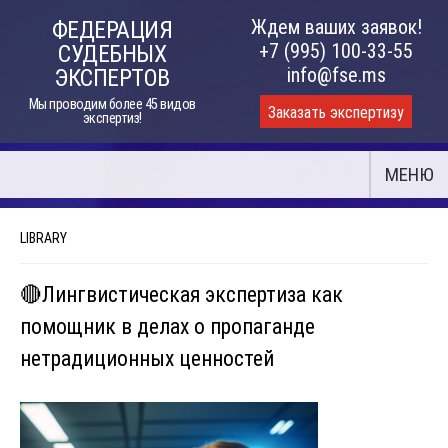
Skip
Ждем ваших заявок!
ФЕДЕРАЦИЯ
to
+7 (995) 100-33-55
СУДЕБНЫХ
content
info@fse.ms
ЭКСПЕРТОВ
Мы проводим более 45 видов
Заказать экспертизу
экспертиз!
МЕНЮ
LIBRARY
🔴Лингвистическая экспертиза как
помощник в делах о пропаганде
нетрадиционных ценностей