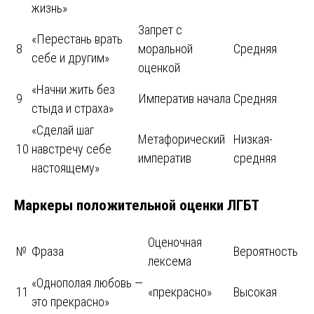
жизнь»
Запрет с
«Перестань врать
8
моральной
Средняя
себе и другим»
оценкой
«Начни жить без
9
Императив начала
Средняя
стыда и страха»
«Сделай шаг
Метафорический
Низкая-
10
навстречу себе
императив
средняя
настоящему»
Маркеры положительной оценки ЛГБТ
Оценочная
№
Фраза
Вероятность
лексема
«Однополая любовь —
11
«прекрасно»
Высокая
это прекрасно»