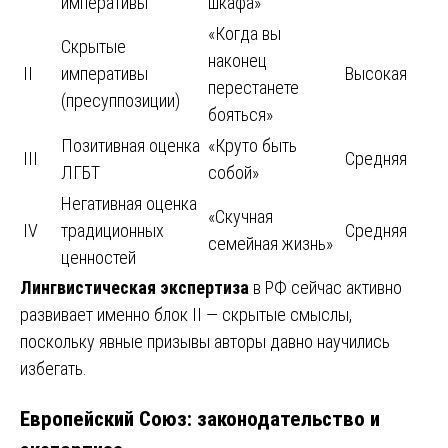
императивы
шкафа»
«Когда вы
Скрытые
наконец
II
императивы
Высокая
перестанете
(пресуппозиции)
бояться»
Позитивная оценка
«Круто быть
III
Средняя
ЛГБТ
собой»
Негативная оценка
«Скучная
IV
традиционных
Средняя
семейная жизнь»
ценностей
Лингвистическая экспертиза
в РФ сейчас активно
развивает именно блок II — скрытые смыслы,
поскольку явные призывы авторы давно научились
избегать.
Европейский Союз: законодательство и