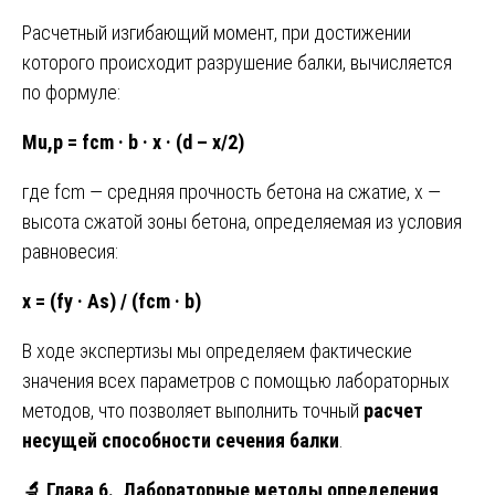
Расчетный изгибающий момент, при достижении
которого происходит разрушение балки, вычисляется
по формуле:
Mu,p = fcm · b · x · (d – x/2)
где fcm — средняя прочность бетона на сжатие, x —
высота сжатой зоны бетона, определяемая из условия
равновесия:
x = (fy · As) / (fcm · b)
В ходе экспертизы мы определяем фактические
значения всех параметров с помощью лабораторных
методов, что позволяет выполнить точный
расчет
несущей способности сечения балки
.
🔬
Глава 6. Лабораторные методы определения