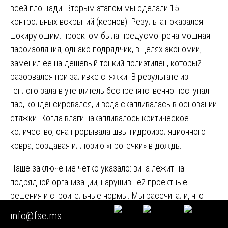
всей площади. Вторым этапом мы сделали 15
контрольных вскрытий (кернов). Результат оказался
шокирующим: проектом была предусмотрена мощная
пароизоляция, однако подрядчик, в целях экономии,
заменил ее на дешевый тонкий полиэтилен, который
разорвался при заливке стяжки. В результате из
теплого зала в утеплитель беспрепятственно поступал
пар, конденсировался, и вода скапливалась в основании
стяжки. Когда влаги накапливалось критическое
количество, она прорывала швы гидроизоляционного
ковра, создавая иллюзию «протечки» в дождь.
Наше заключение четко указало: вина лежит на
подрядной организации, нарушившей проектные
решения и строительные нормы. Мы рассчитали, что
для приведения крыши в нормативное состояние
info@fse.ms
необходимо не просто «залатать дыры», а полностью