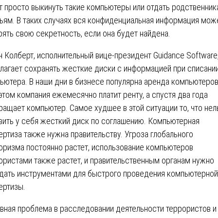
т просто выкинуть такие компьютеры или отдать родственник
ьям. В таких случаях вся конфиденциальная информация мож
рять свою секретность, если она будет найдена.
 Колберт, исполнительный вице-президент Guidance Software
лагает сохранять жесткие диски с информацией при списани
ьютера. В наши дни в бизнесе популярна аренда компьютеров
этом компания ежемесячно платит ренту, а спустя два года
ращает компьютер. Самое худшее в этой ситуации то, что нел
вить у себя жесткий диск по соглашению. Компьютерная
ертиза также нужна правительству. Угроза глобального
оризма постоянно растет, использование компьютеров
ористами также растет, и правительственным органам нужно
дать инструментами для быстрого проведения компьютерной
ертизы.
вная проблема в расследовании деятельности террористов и