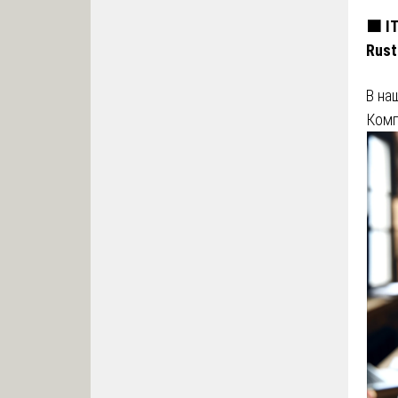
🟧 I
Rust
В на
Комп