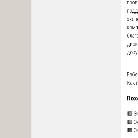
пров
подд
эксп
комп
благ
диск
доку
На
Рабо
Как 
по
Пох
за
🟥 Э
🟥 Э
🟧 Э