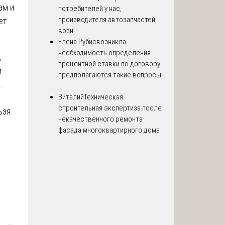
ам и
потребителей у нас,
производителя автозапчастей,
ет
возн...
Елена Рубис
возникла
необходимость определения
,
процентной ставки по договору.
и
предполагаются такие вопросы:
.
...
Виталий
Техническая
строительная экспертиза после
ьзя
некачественного ремонта
фасада многоквартирного дома