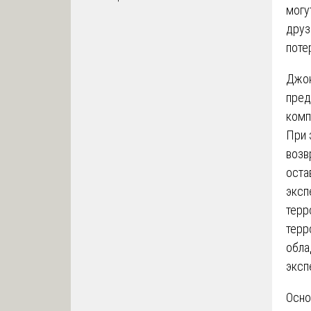
могу
друз
поте
Джон
пред
комп
При 
возв
оста
эксп
терр
терр
обла
эксп
Осно