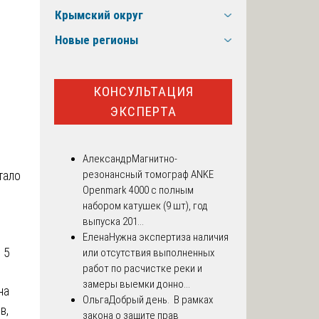
Крымский округ
Новые регионы
КОНСУЛЬТАЦИЯ
ЭКСПЕРТА
Александр
Магнитно-
тало
резонансный томограф ANKE
Openmark 4000 с полным
набором катушек (9 шт), год
выпуска 201...
Елена
Нужна экспертиза наличия
 5
или отсутствия выполненных
работ по расчистке реки и
замеры выемки донно...
на
Ольга
Добрый день. В рамках
в,
закона о защите прав