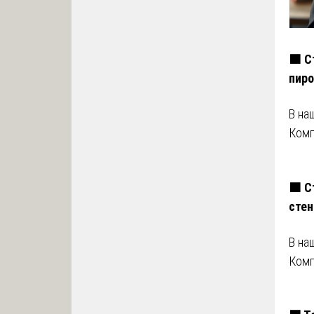
🟧 С
пиро
В на
Комп
🟧 С
сте
В на
Комп