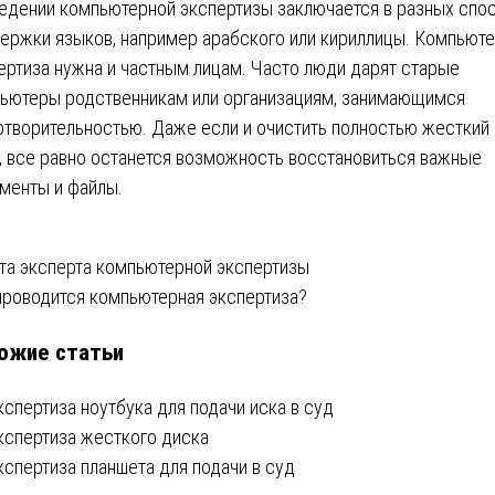
едении компьютерной экспертизы заключается в разных спо
ержки языков, например арабского или кириллицы. Компьют
ертиза нужна и частным лицам. Часто люди дарят старые
ьютеры родственникам или организациям, занимающимся
отворительностью. Даже если и очистить полностью жесткий
, все равно останется возможность восстановиться важные
менты и файлы.
вигация
та эксперта компьютерной экспертизы
проводится компьютерная экспертиза?
ожие статьи
писям
кспертиза ноутбука для подачи иска в суд
кспертиза жесткого диска
кспертиза планшета для подачи в суд