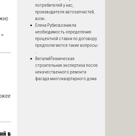
потребителей у нас,
производителя автозапчастей,
ожно
возн...
Елена Рубис
возникла
необходимость определения
 ≈
процентной ставки по договору.
предполагаются такие вопросы:
...
Виталий
Техническая
строительная экспертиза после
некачественного ремонта
фасада многоквартирного дома
хожее
ий в