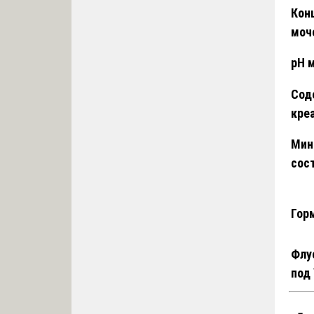
Кон
моч
pH 
Сод
кре
Мин
сос
Гор
Флу
под