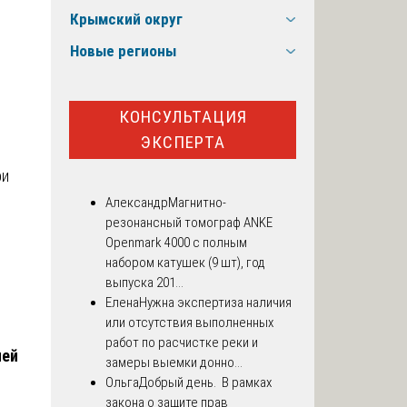
Крымский округ
Новые регионы
КОНСУЛЬТАЦИЯ
ЭКСПЕРТА
ри
Александр
Магнитно-
резонансный томограф ANKE
Openmark 4000 с полным
набором катушек (9 шт), год
выпуска 201...
Елена
Нужна экспертиза наличия
или отсутствия выполненных
работ по расчистке реки и
ией
замеры выемки донно...
Ольга
Добрый день. В рамках
закона о защите прав