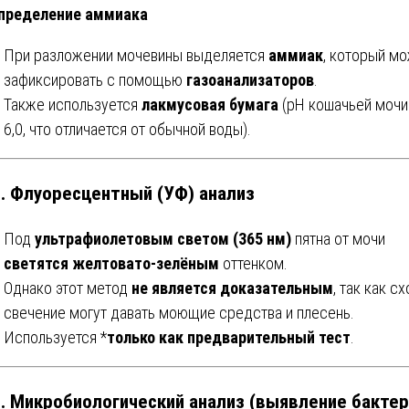
пределение аммиака
При разложении мочевины выделяется
аммиак
, который м
зафиксировать с помощью
газоанализаторов
.
Также используется
лакмусовая бумага
(pH кошачьей мочи
6,0, что отличается от обычной воды).
2. Флуоресцентный (УФ) анализ
Под
ультрафиолетовым светом (365 нм)
пятна от мочи
светятся желтовато-зелёным
оттенком.
Однако этот метод
не является доказательным
, так как с
свечение могут давать моющие средства и плесень.
Используется *
только как предварительный тест
.
3. Микробиологический анализ (выявление бактер