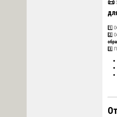
📜
дл
1️⃣ 
2️⃣ 
обра
3️⃣ 
От