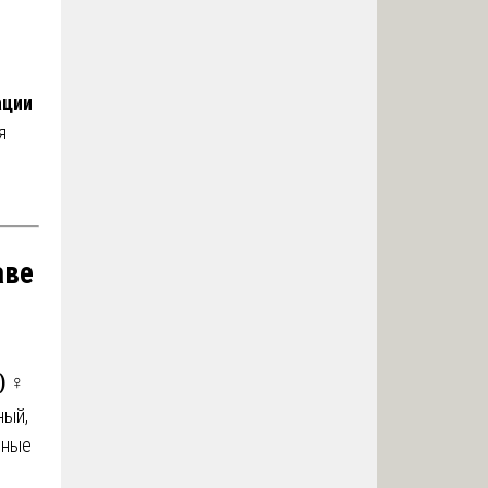
ации
я
аве
)
♀
ный,
нные