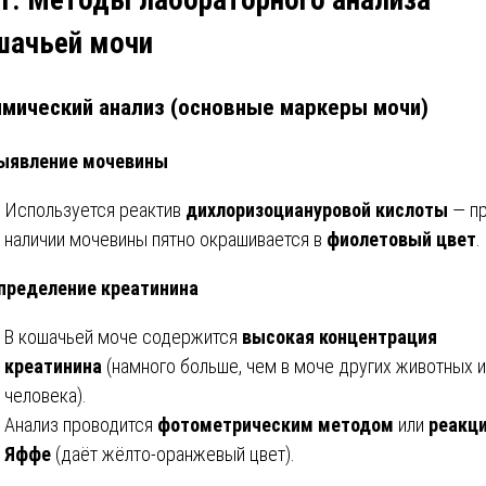
 1. Методы лабораторного анализа
шачьей мочи
Химический анализ (основные маркеры мочи)
ыявление мочевины
Используется реактив
дихлоризоциануровой кислоты
— п
наличии мочевины пятно окрашивается в
фиолетовый цвет
.
пределение креатинина
В кошачьей моче содержится
высокая концентрация
креатинина
(намного больше, чем в моче других животных и
человека).
Анализ проводится
фотометрическим методом
или
реакц
Яффе
(даёт жёлто-оранжевый цвет).