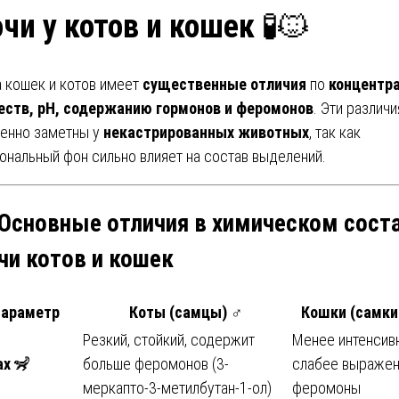
чи у котов и кошек
🧪🐱
 кошек и котов имеет
существенные отличия
по
концентр
ств, pH, содержанию гормонов и феромонов
. Эти различи
енно заметны у
некастрированных животных
, так как
ональный фон сильно влияет на состав выделений.
 Основные отличия в химическом сост
чи котов и кошек
араметр
Коты (самцы)
♂
Кошки (самки
Резкий, стойкий, содержит
Менее интенсив
ах
🦨
больше феромонов (3-
слабее выраже
меркапто-3-метилбутан-1-ол)
феромоны