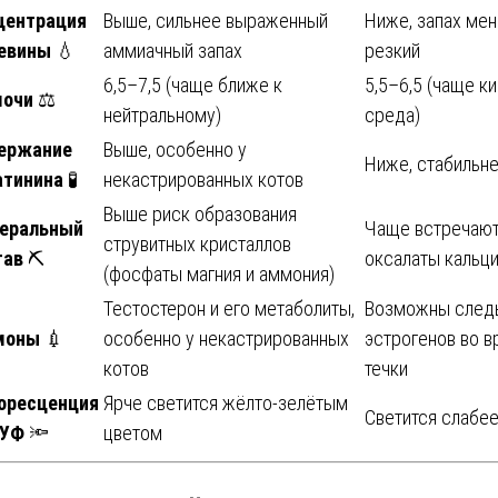
центрация
Выше, сильнее выраженный
Ниже, запах ме
евины
💧
аммиачный запах
резкий
6,5–7,5 (чаще ближе к
5,5–6,5 (чаще к
мочи
⚖
нейтральному)
среда)
ержание
Выше, особенно у
Ниже, стабильн
атинина
🧪
некастрированных котов
Выше риск образования
еральный
Чаще встречаю
струвитных кристаллов
тав
⛏
оксалаты кальц
(фосфаты магния и аммония)
Тестостерон и его метаболиты,
Возможны след
моны
💉
особенно у некастрированных
эстрогенов во в
котов
течки
оресценция
Ярче светится жёлто-зелётым
Светится слабе
 УФ
🔦
цветом