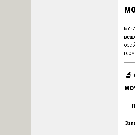
мо
Моча
веще
особ
горм
🔬
мо
П
Зап