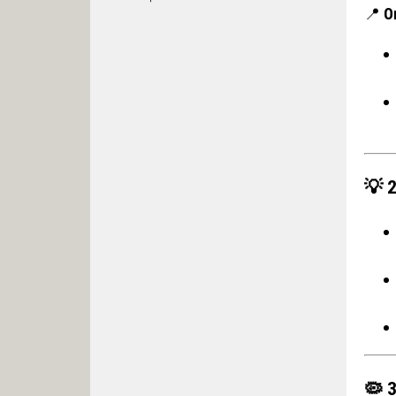
📍
О
💡 
🦠 