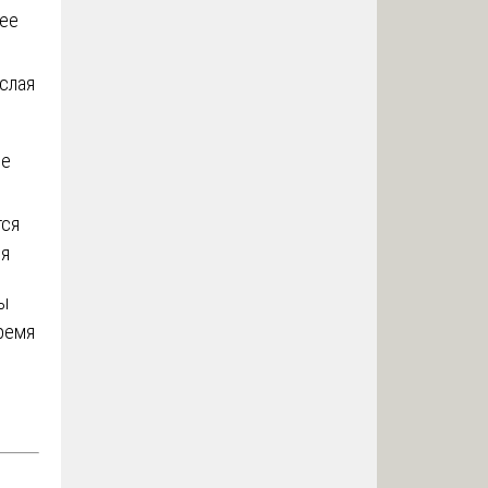
нее
ислая
ее
тся
ия
ы
ремя
е