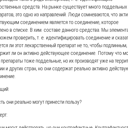
рственных средств. На рынке существует много поддельных
аратов, это одно из направлений. Люди сомневаются, что акт
твующим соединением является то соединение, которое
лено в списке. В хим. составе данного средства. Мы элемент
можем проверить, т. е. идентифицировать соединение и сказат
ется ли этот лекарственный препарат не то, чтобы подлинным,
ржит ли он активно действующее соединение. Потому что мо
 препараты тоже поддельные, но их производят уже на терри
ии и других стран, но они содержат реально активно действ
инение.
щий:
сть они реально могут принести пользу?
ерт:
они могут действовать, но они контрафактные. Контрафактнос