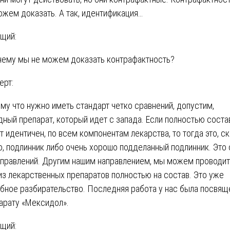
ожем доказать. А так, идентификация…
щий:
чему мы не можем доказать контрафактность?
ерт:
му что нужно иметь стандарт четко сравнений, допустим,
дный препарат, который идет с запада. Если полностью соста
т идентичен, по всем компонентам лекарства, то тогда это, с
о, подлинник либо очень хорошо подделанный подлинник. Это
аправлений. Другим нашим направлением, мы можем проводит
из лекарственных препаратов полностью на состав. Это уже
бное разбирательство. Последняя работа у нас была посвящ
арату «Мексидол».
щий: