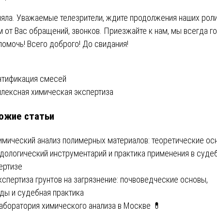
няла. Уважаемые телезрители, ждите продолжения наших роли
 от Вас обращений, звонков. Приезжайте к нам, мы всегда г
помочь! Всего доброго! До свидания!
вигация
тификация смесей
лексная химическая экспертиза
ожие статьи
писям
имический анализ полимерных материалов: теоретические ос
дологический инструментарий и практика применения в суде
ертизе
кспертиза грунтов на загрязнение: почвоведческие основы,
ды и судебная практика
аборатория химического анализа в Москве 💊