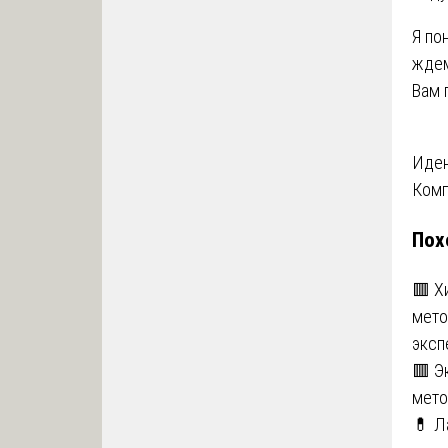
Я по
ждем
Вам 
На
Иден
Комп
по
Пох
за
🟥 Х
мето
эксп
🟥 Э
мето
💊 Л