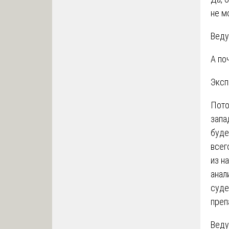
не м
Веду
А по
Эксп
Пото
запа
буде
всег
из н
анал
суде
преп
Веду