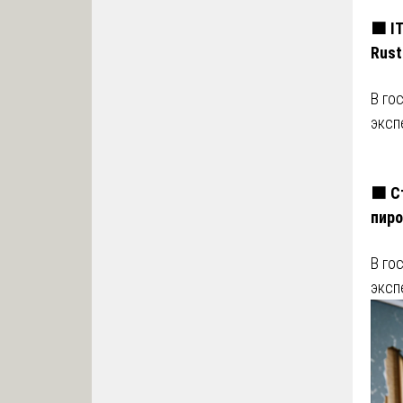
🟧 I
Rust
В го
эксп
🟧 С
пиро
В го
эксп