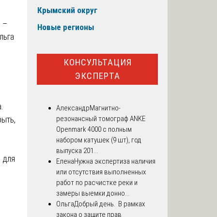
Крымский округ
 –
Новые регионы
льга
КОНСУЛЬТАЦИЯ
ЭКСПЕРТА
.
Александр
Магнитно-
ыть,
резонансный томограф ANKE
Openmark 4000 с полным
я
набором катушек (9 шт), год
выпуска 201...
ь для
Елена
Нужна экспертиза наличия
или отсутствия выполненных
работ по расчистке реки и
замеры выемки донно...
Ольга
Добрый день. В рамках
закона о защите прав