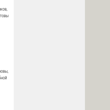
ков,
отовы
новы,
бной