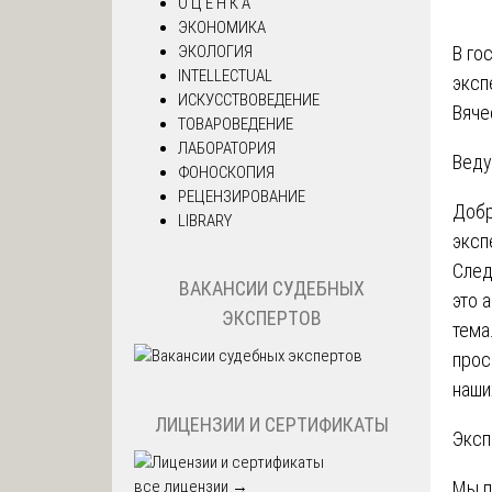
О Ц Е Н К А
ЭКОНОМИКА
ЭКОЛОГИЯ
В го
INTELLECTUAL
эксп
ИСКУССТВОВЕДЕНИЕ
Вяче
ТОВАРОВЕДЕНИЕ
ЛАБОРАТОРИЯ
Веду
ФОНОСКОПИЯ
РЕЦЕНЗИРОВАНИЕ
Добр
LIBRARY
эксп
След
ВАКАНСИИ СУДЕБНЫХ
это 
ЭКСПЕРТОВ
тема
прос
наши
ЛИЦЕНЗИИ И СЕРТИФИКАТЫ
Эксп
все лицензии →
Мы п