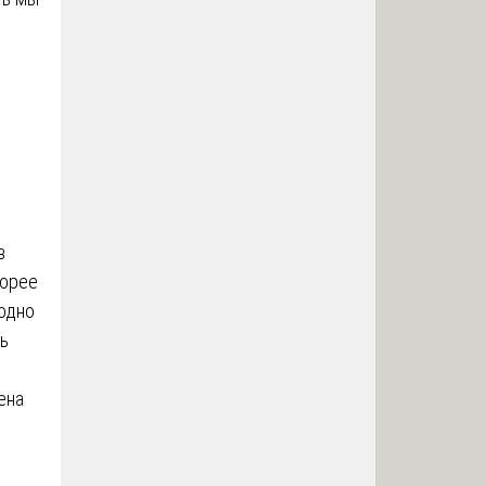
в
корее
 одно
ь
ена