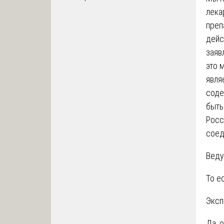
лека
преп
дейс
заяв
это 
явля
соде
быть
Росс
соед
Веду
То е
Эксп
Да, 