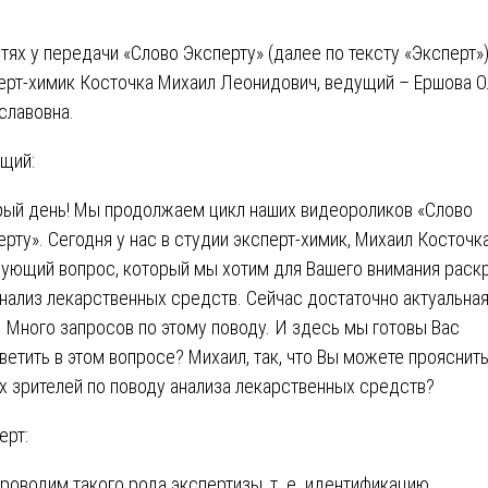
стях у передачи «Слово Эксперту» (далее по тексту «Эксперт»)
ерт-химик Косточка Михаил Леонидович, ведущий – Ершова О
славовна.
щий:
ый день! Мы продолжаем цикл наших видеороликов «Слово
ерту». Сегодня у нас в студии эксперт-химик, Михаил Косточка
ующий вопрос, который мы хотим для Вашего внимания раскр
анализ лекарственных средств. Сейчас достаточно актуальна
. Много запросов по этому поводу. И здесь мы готовы Вас
ветить в этом вопросе? Михаил, так, что Вы можете прояснит
х зрителей по поводу анализа лекарственных средств?
ерт:
роводим такого рода экспертизы, т. е. идентификацию