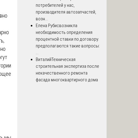
потребителей у нас,
производителя автозапчастей,
ивно
возн...
Елена Рубис
возникла
арно
необходимость определения
процентной ставки по договору.
ь,
предполагаются такие вопросы:
 но
...
гут
Виталий
Техническая
тории
строительная экспертиза после
некачественного ремонта
ующее
фасада многоквартирного дома
ть мы