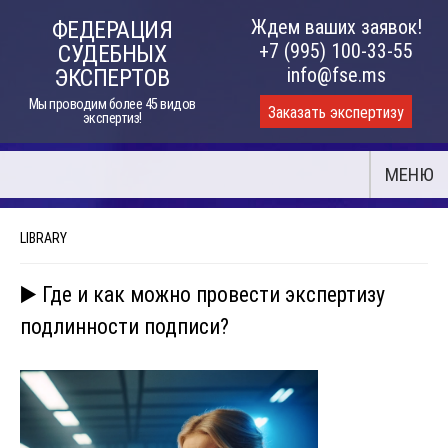
Skip
Ждем ваших заявок!
ФЕДЕРАЦИЯ
to
+7 (995) 100-33-55
СУДЕБНЫХ
content
info@fse.ms
ЭКСПЕРТОВ
Мы проводим более 45 видов
Заказать экспертизу
экспертиз!
МЕНЮ
LIBRARY
▶️ Где и как можно провести экспертизу
подлинности подписи?