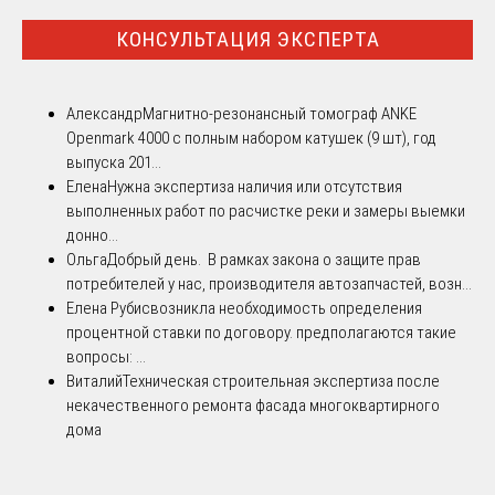
КОНСУЛЬТАЦИЯ ЭКСПЕРТА
Александр
Магнитно-резонансный томограф ANKE
Openmark 4000 с полным набором катушек (9 шт), год
выпуска 201...
Елена
Нужна экспертиза наличия или отсутствия
выполненных работ по расчистке реки и замеры выемки
донно...
Ольга
Добрый день. В рамках закона о защите прав
потребителей у нас, производителя автозапчастей, возн...
Елена Рубис
возникла необходимость определения
процентной ставки по договору. предполагаются такие
вопросы: ...
Виталий
Техническая строительная экспертиза после
некачественного ремонта фасада многоквартирного
дома