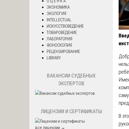
О Ц Е Н К А
ЭКОНОМИКА
ЭКОЛОГИЯ
INTELLECTUAL
ИСКУССТВОВЕДЕНИЕ
ТОВАРОВЕДЕНИЕ
Введ
ЛАБОРАТОРИЯ
инст
ФОНОСКОПИЯ
РЕЦЕНЗИРОВАНИЕ
Добр
LIBRARY
нель
ребё
ВАКАНСИИ СУДЕБНЫХ
Имен
ЭКСПЕРТОВ
комп
саму
пред
ЛИЦЕНЗИИ И СЕРТИФИКАТЫ
В эт
руко
все лицензии →