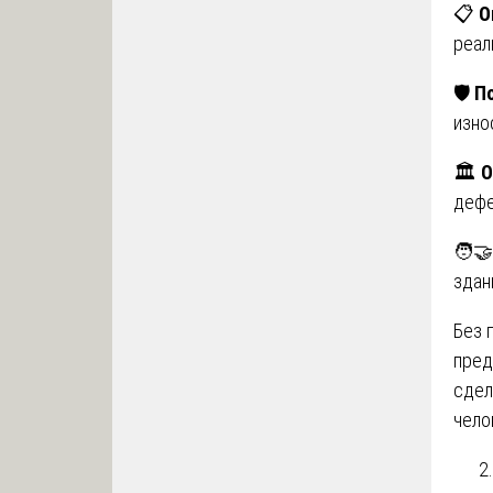
📋
О
реал
🛡️
П
износ
🏛️
О
дефе
🧑‍
здан
Без 
пред
сдел
чело