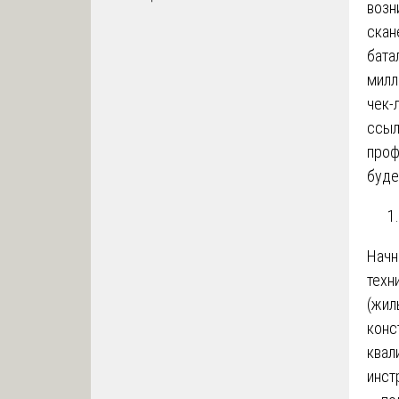
возн
скан
бата
милл
чек-
ссыл
про
буде
Начн
техн
(жил
конс
квал
инст