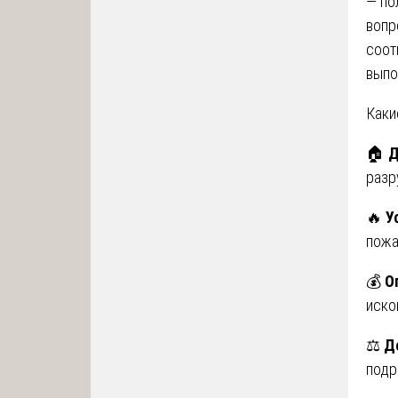
— по
вопр
соот
выпо
Каки
🏠
Д
разр
🔥
У
пожа
💰
О
иско
⚖️
Д
подр