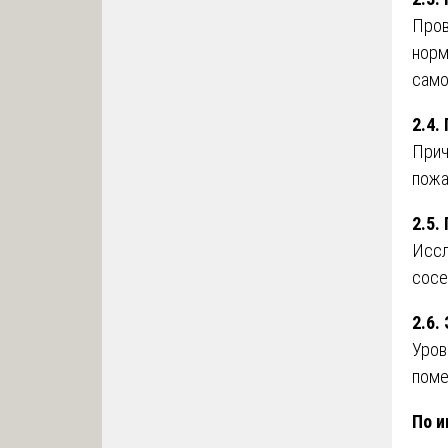
Пров
норм
само
2.4.
Прич
пожа
2.5.
Иссл
сосе
2.6.
Уров
поме
По и