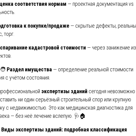
ценка соответствия нормам
— проектная документация vs
ьность.
одготовка к покупке/продаже
— скрытые дефекты, реальн
, торг.
спаривание кадастровой стоимости
— через занижение из
ктов.
‍🧑
Раздел имущества
— определение реальной стоимости
ия с учётом состояния.
профессиональной
экспертизы зданий
сегодня невозможно
ставить ни один серьёзный строительный спор или крупную
ку с недвижимостью. Это как медицинская диагностика для
века — без неё лечение вслепую. 🩺🏠
Виды экспертизы зданий: подробная классификация