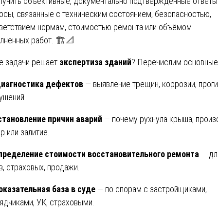
лучить объективные, документально подтверждённые ответы
осы, связанные с техническим состоянием, безопасностью,
ветствием нормам, стоимостью ремонта или объёмом
лненных работ. 🏗️📐
е задачи решает
экспертиза зданий
? Перечислим основные
иагностика дефектов
— выявление трещин, коррозии, проги
ушений.
становление причин аварий
— почему рухнула крыша, прои
р или залитие.
пределение стоимости восстановительного ремонта
— дл
в, страховых, продажи.
оказательная база в суде
— по спорам с застройщиками,
ядчиками, УК, страховыми.