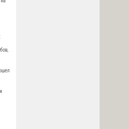
 на
:
бов,
зошёл
я