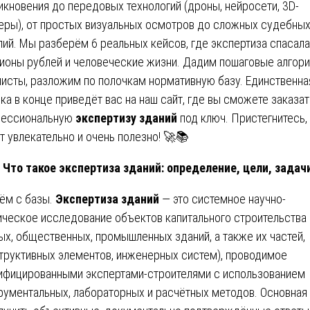
икновения до передовых технологий (дроны, нейросети, 3D-
еры), от простых визуальных осмотров до сложных судебны
лий. Мы разберём 6 реальных кейсов, где экспертиза спасала
ионы рублей и человеческие жизни. Дадим пошаговые алгори
листы, разложим по полочкам нормативную базу. Единственна
ка в конце приведёт вас на наш сайт, где вы сможете заказат
фессиональную
экспертизу зданий
под ключ. Пристегнитесь,
т увлекательно и очень полезно! 🚀📚
Что такое экспертиза зданий: определение, цели, задач
ём с базы.
Экспертиза зданий
— это системное научно-
ическое исследование объектов капитального строительства
ых, общественных, промышленных зданий, а также их частей,
труктивных элементов, инженерных систем), проводимое
ифицированными экспертами-строителями с использованием
рументальных, лабораторных и расчётных методов. Основная