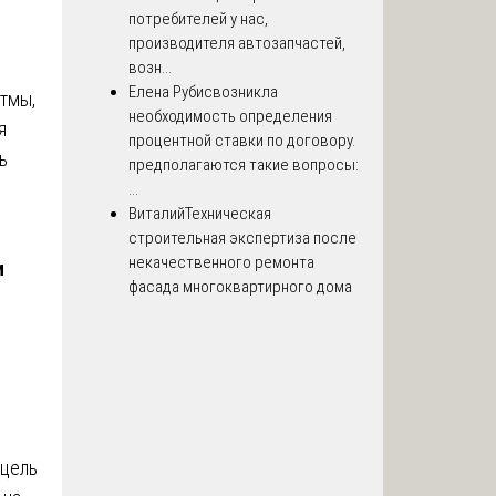
потребителей у нас,
х
производителя автозапчастей,
возн...
Елена Рубис
возникла
тмы,
необходимость определения
я
процентной ставки по договору.
ь
предполагаются такие вопросы:
...
Виталий
Техническая
строительная экспертиза после
некачественного ремонта
и
фасада многоквартирного дома
 цель