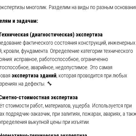
экспертизы многолик. Разделим на виды по разным основани
елям и задачам:
 Техническая (диагностическая) экспертиза
едование фактического состояния конструкций, инженерных
й, кровли, фундамента. Определение категории технического
ояния: исправное, работоспособное, ограниченно
тоспособное, аварийное, недопустимое. Это самая
совая
экспертиза зданий
, которая проводится при любых
зрениях на дефекты. 🔧
 Сметно-стоимостная экспертиза
ёт стоимости работ, материалов, ущерба. Используется при
ах подрядчик-заказчик, при залитиях, пожарах, авариях, а так
определения выкупной цены при изъятии.
 Нормативно-техническая экспертиза