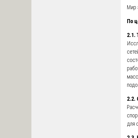
Мир 
По ц
2.1.
Иссл
сете
сост
рабо
мас
подо
2.2.
Расч
спор
для 
2.3.