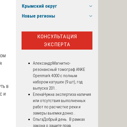
Крымский округ
Новые регионы
КОНСУЛЬТАЦИЯ
ЭКСПЕРТА
ром
я
Александр
Магнитно-
резонансный томограф ANKE
Openmark 4000 с полным
набором катушек (9 шт), год
ть в
выпуска 201...
с и
Елена
Нужна экспертиза наличия
или отсутствия выполненных
работ по расчистке реки и
замеры выемки донно...
Ольга
Добрый день. В рамках
закона о защите прав