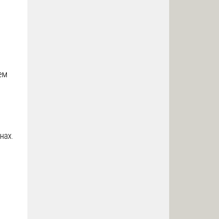
ем
нах.