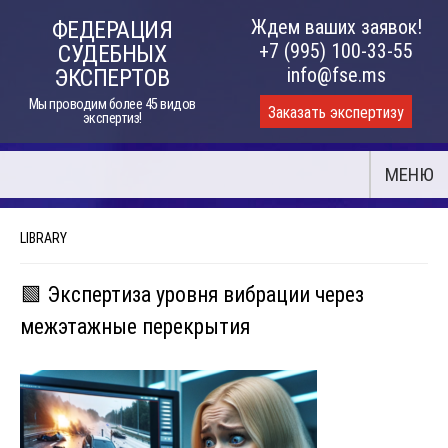
Skip
Ждем ваших заявок!
ФЕДЕРАЦИЯ
to
+7 (995) 100-33-55
СУДЕБНЫХ
content
info@fse.ms
ЭКСПЕРТОВ
Мы проводим более 45 видов
Заказать экспертизу
экспертиз!
МЕНЮ
LIBRARY
🟩 Экспертиза уровня вибрации через
межэтажные перекрытия