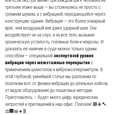
или если люстра звенит при каждом шаге человека на
третьем этаже выше — вы столкнулись не просто с
громким шумом, а с вибрацией, передающейся через
конструкцию здания. Вибрация — это более коварный
враг, чем воздушный или даже ударный шум. Она
воздействует не на слух, а на всё тело, вызывая
хроническую усталость, головные боли и неврозы. И
доказать её наличие в суде можно только одним
способом — специальной
экспертизой уровня
вибрации через межэтажные перекрытия
с
применением шумотопов и виброакселерометров. В
этой глубокой, умнейшей статье мы разложим по
полочкам всё: от физики вибрации до реальных кейсов,
от видов оборудования до пошаговых методик.
Приготовьтесь — будет много цифр, юридических
хитростей и приглашений в наш офис. Поехали! 🟩📳🔨
⚖️🏢📊✈️🧬