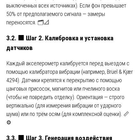
выключенных всех источниках). Если фон превышает
50% от предполагаемого сигнала — замеры
переносятся. 🗂️📐
3.2.
🟩
Шаг 2. Калибровка и установка
датчиков
Каждый акселерометр калибруется перед выездом с
помощью калибратора вибрации (например, Brüel & Kjær
4294). Датчики крепятся к перекрытию с помощью
цанговых присосок, магнитов или пчелиного воска
(чтобы не повредить отделку). Ориентация — строго
вертикально (для измерения вибрации от ударного
шума) или по трём осям (для комплексной оценки). 📏
⚙️
3.3.
🟩
Шаг 3. Генерация воздействия