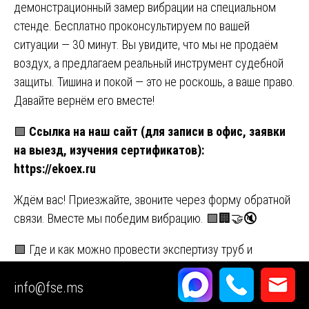
демонстрационный замер вибрации на специальном
стенде. Бесплатно проконсультируем по вашей
ситуации — 30 минут. Вы увидите, что мы не продаём
воздух, а предлагаем реальный инструмент судебной
защиты. Тишина и покой — это не роскошь, а ваше право.
Давайте вернём его вместе!
🟩
Ссылка на наш сайт (для записи в офис, заявки
на выезд, изучения сертификатов):
https://ekoex.ru
Ждём вас! Приезжайте, звоните через форму обратной
связи. Вместе мы победим вибрацию. 🟩🏢🤝🔇
Навигация
🟩 Где и как можно провести экспертизу труб и
инженерных сетей водоснабжения (ХВС и ГВС) и
по
info@fse.ms
водоотведения (канализации)
записям
🟩 Экспертиза звукоизоляции межэтажных перекрытий