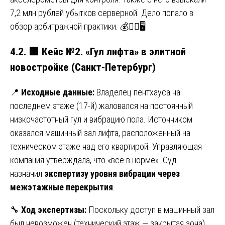
7,2 млн рублей убытков серверной. Дело попало в
обзор арбитражной практики. 💰🏋️‍♂️🖥️
4.2.
🟩
Кейс №2. «Гул лифта» в элитной
новостройке (Санкт-Петербург)
📍
Исходные данные:
Владелец пентхауса на
последнем этаже (17-й) жаловался на постоянный
низкочастотный гул и вибрацию пола. Источником
оказался машинный зал лифта, расположенный на
техническом этаже над его квартирой. Управляющая
компания утверждала, что «всё в норме». Суд
назначил
экспертизу уровня вибрации через
межэтажные перекрытия
.
🔧
Ход экспертизы:
Поскольку доступ в машинный зал
был невозможен (технический этаж — закрытая зона),