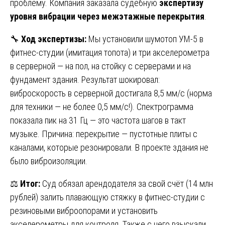
проблему. Компания заказала судебную
экспертизу
уровня вибрации через межэтажные перекрытия
.
🔧
Ход экспертизы:
Мы установили шумотоп УМ-5 в
фитнес-студии (имитация топота) и три акселерометра
в серверной — на пол, на стойку с серверами и на
фундамент здания. Результат шокировал:
виброскорость в серверной достигала 8,5 мм/с (норма
для техники — не более 0,5 мм/с!). Спектрограмма
показала пик на 31 Гц — это частота шагов в такт
музыке. Причина: перекрытие — пустотные плиты с
каналами, которые резонировали. В проекте здания не
было виброизоляции.
⚖️
Итог:
Суд обязал арендодателя за свой счёт (14 млн
рублей) залить плавающую стяжку в фитнес-студии с
резиновыми виброопорами и установить
акселерометры для контроля. Также с него взыскали