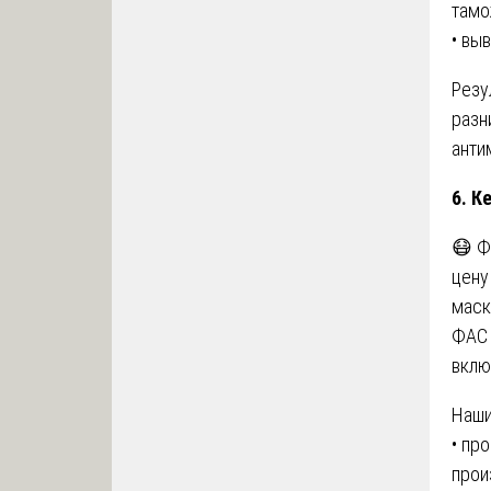
тамо
• вы
Резу
разн
анти
6. К
😷 Ф
цену
маск
ФАС 
вклю
Наши
• пр
прои