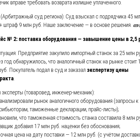
зчик вправе требовать возврата излишне уплаченного.
 (Арбитражный суд региона): Суд взыскал с подрядчика 45 м
 + штраф 9 млн руб. Наше заключение — в основе решения. 🧱
ейс № 2: поставка оборудования — завышение цены в 2,5 
итуация: Предприятие закупило импортный станок за 25 млн р
з год обнаружилось, что аналогичный станок на рынке стоит 
руб. Покупатель подал в суд и заказал
экспертизу цены
ракта
.
 эксперты (товаровед, инженер-механик):
оанализировали рынок аналогичного оборудования (запросы к
рибьюторам, таможенные декларации, прайс-листы);
тановили, что таможенная стоимость станка составила 8 млн ру
авщик добавил 17 млн руб. наценки без обоснования;
ночная цена на дату поставки — 12 млн руб. (с учётом доставк