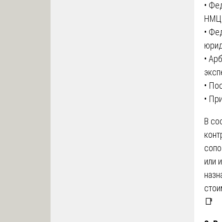
• Фе
НМЦК
• Фе
юрид
• Ар
эксп
• По
• Пр
В со
конт
сопо
или 
назн
стои
📑