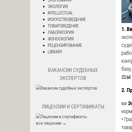
ЭКОЛОГИЯ
INTELLECTUAL
ИСКУССТВОВЕДЕНИЕ
ТОВАРОВЕДЕНИЕ
1. В
ЛАБОРАТОРИЯ
эксп
ФОНОСКОПИЯ
суде
РЕЦЕНЗИРОВАНИЕ
LIBRARY
рабо
конт
базу
ВАКАНСИИ СУДЕБНЫХ
⚖️📊
ЭКСПЕРТОВ
2. П
📜
Э
ЛИЦЕНЗИИ И СЕРТИФИКАТЫ
норм
• Гр
все лицензии →
товар