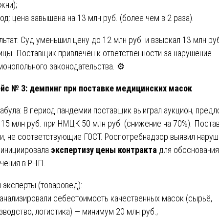
жни);
вод: цена завышена на 13 млн руб. (более чем в 2 раза).
льтат: Суд уменьшил цену до 12 млн руб. и взыскал 13 млн ру
ицы. Поставщик привлечён к ответственности за нарушение
монопольного законодательства. ⚙️
ейс № 3: демпинг при поставке медицинских масок
абула: В период пандемии поставщик выиграл аукцион, пред
 15 млн руб. при НМЦК 50 млн руб. (снижение на 70%). Поста
и, не соответствующие ГОСТ. Роспотребнадзор выявил наруш
инициировала
экспертизу цены контракта
для обоснования
чения в РНП.
 эксперты (товаровед):
оанализировали себестоимость качественных масок (сырьё,
зводство, логистика) — минимум 20 млн руб.;