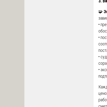
3. В
🧩
Э
зави
• пр
обос
• по
соот
пост
• су
сора
• эк
подт
Кажд
цено
рабо
смет