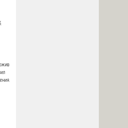
б.
ложив
вил
ения.