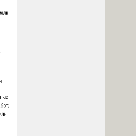
 млн
к
и
нных
бот;
млн