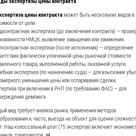
иды экспертизы цены контракта
кспертиза цены контракта
может быть нескольких видов в
симости от цели:
едконтрактная экспертиза (до заключения контракта) — прове
нованности НМЦК, выявление завышения или занижения;
стконтрактная экспертиза (после исполнения) — определение
ветствия фактически уплаченной цены рыночной стоимости
авленного товара, выполненной работы, оказанной услуги;
дебная экспертиза (по назначению суда) — для взыскания убы
змерного уменьшения цены или оспаривания сделки;
спертиза при включении в РНП (по требованию ФАС) — для
верждения демпинга.
ый вид требует анализа рынка, применения методов
образования и, часто, выезда на объект для оценки сложнос
т. Наш колоссальный штат (75 экспертов) включает экономист
чиков, товароведов. 📊