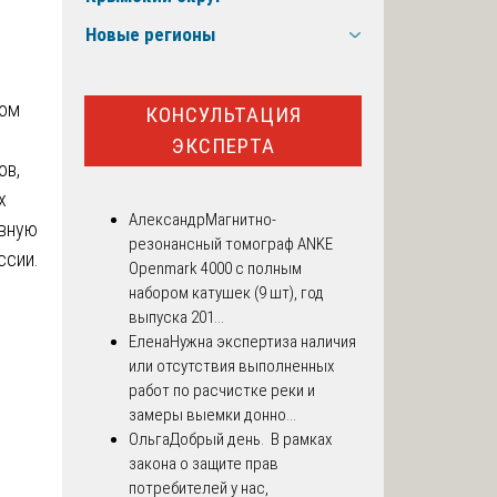
Новые регионы
том
КОНСУЛЬТАЦИЯ
ЭКСПЕРТА
ов,
х
Александр
Магнитно-
ивную
резонансный томограф ANKE
ссии.
Openmark 4000 с полным
набором катушек (9 шт), год
выпуска 201...
Елена
Нужна экспертиза наличия
или отсутствия выполненных
работ по расчистке реки и
замеры выемки донно...
Ольга
Добрый день. В рамках
закона о защите прав
потребителей у нас,