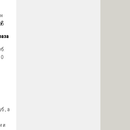
лн
💰
раза
уб.
10
б., а
и и