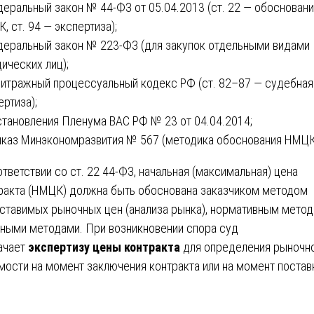
деральный закон № 44-ФЗ от 05.04.2013 (ст. 22 — обоснован
, ст. 94 — экспертиза);
деральный закон № 223-ФЗ (для закупок отдельными видами
ических лиц);
битражный процессуальный кодекс РФ (ст. 82–87 — судебная
ертиза);
становления Пленума ВАС РФ № 23 от 04.04.2014;
иказ Минэкономразвития № 567 (методика обоснования НМЦК
ответствии со ст. 22 44-ФЗ, начальная (максимальная) цена
ракта (НМЦК) должна быть обоснована заказчиком методом
ставимых рыночных цен (анализа рынка), нормативным мето
иными методами. При возникновении спора суд
ачает
экспертизу цены контракта
для определения рыночн
мости на момент заключения контракта или на момент постав