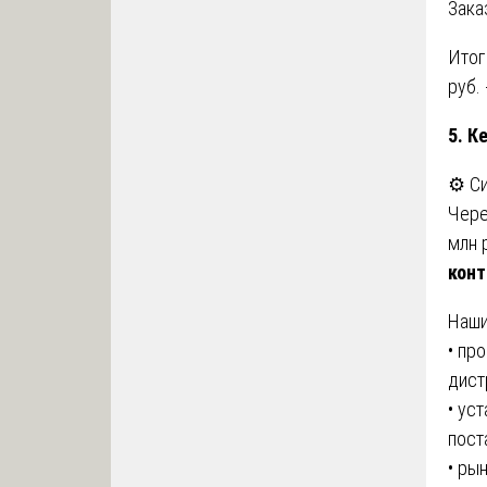
Зака
Итог
руб.
5. К
⚙️ С
Чере
млн 
конт
Наши
• пр
дист
• ус
пост
• ры