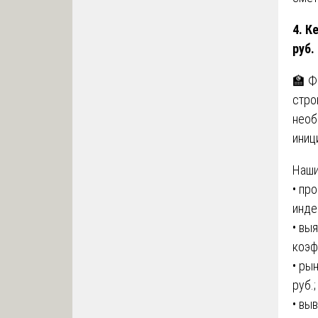
4. К
руб.
🏫 Ф
стро
необ
иниц
Наши
• пр
инде
• вы
коэф
• ры
руб.;
• вы