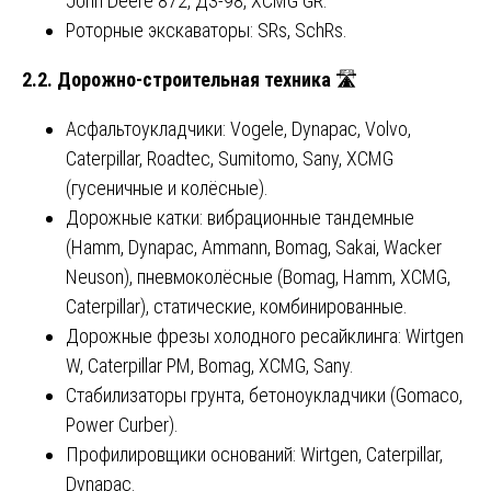
John Deere 872, ДЗ-98, XCMG GR.
Роторные экскаваторы: SRs, SchRs.
2.2. Дорожно-строительная техника
🛣️
Асфальтоукладчики: Vogele, Dynapac, Volvo,
Caterpillar, Roadtec, Sumitomo, Sany, XCMG
(гусеничные и колёсные).
Дорожные катки: вибрационные тандемные
(Hamm, Dynapac, Ammann, Bomag, Sakai, Wacker
Neuson), пневмоколёсные (Bomag, Hamm, XCMG,
Caterpillar), статические, комбинированные.
Дорожные фрезы холодного ресайклинга: Wirtgen
W, Caterpillar PM, Bomag, XCMG, Sany.
Стабилизаторы грунта, бетоноукладчики (Gomaco,
Power Curber).
Профилировщики оснований: Wirtgen, Caterpillar,
Dynapac.