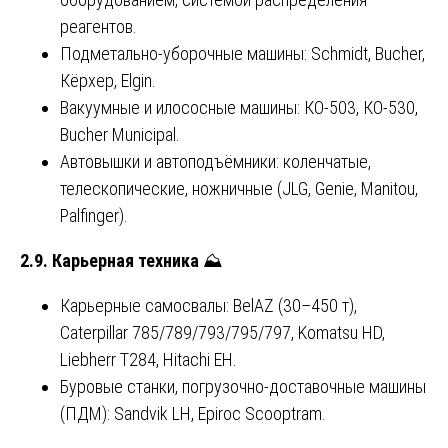
реагентов.
Подметально-уборочные машины: Schmidt, Bucher,
Кёрхер, Elgin.
Вакуумные и илососные машины: КО-503, КО-530,
Bucher Municipal.
Автовышки и автоподъёмники: коленчатые,
телескопические, ножничные (JLG, Genie, Manitou,
Palfinger).
2.9. Карьерная техника
⛰️
Карьерные самосвалы: BelAZ (30–450 т),
Caterpillar 785/789/793/795/797, Komatsu HD,
Liebherr T284, Hitachi EH.
Буровые станки, погрузочно-доставочные машины
(ПДМ): Sandvik LH, Epiroc Scooptram.