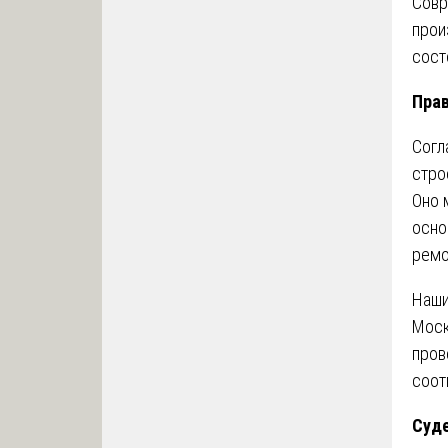
Совр
прои
сост
Прав
Согл
стро
Оно 
осно
ремо
Наши
Моск
пров
соот
Суде