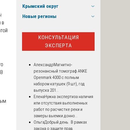
Крымский округ
ы
Новые регионы
 в
атой
КОНСУЛЬТАЦИЯ
ЭКСПЕРТА
го
Александр
Магнитно-
резонансный томограф ANKE
 В
Openmark 4000 с полным
набором катушек (9 шт), год
выпуска 201...
Елена
Нужна экспертиза наличия
ным
или отсутствия выполненных
работ по расчистке реки и
замеры выемки донно...
Ольга
Добрый день. В рамках
закона о защите прав