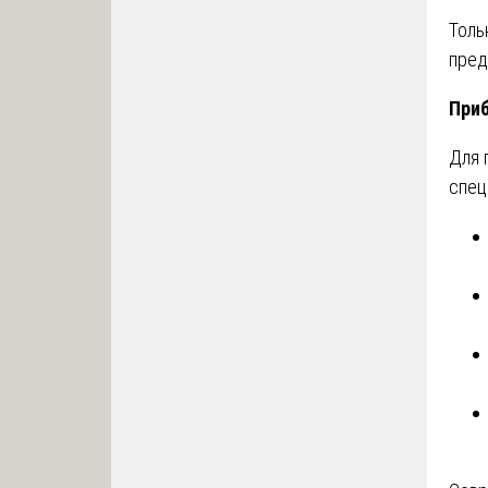
Толь
пред
Приб
Для 
спец