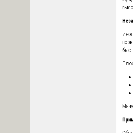
высо
Неза
Иног
пров
быст
Плюс
Мину
Прим
Обыч