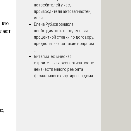
потребителей у нас,
производителя автозапчастей,
возн...
ению
Елена Рубис
возникла
здают
необходимость определения
процентной ставки по договору.
предполагаются такие вопросы:
...
Виталий
Техническая
строительная экспертиза после
некачественного ремонта
фасада многоквартирного дома
х;