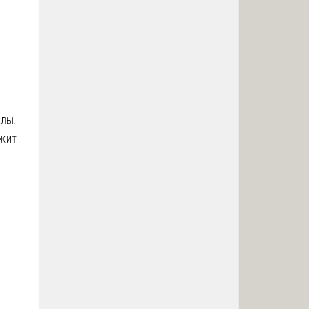
лы.
ужит