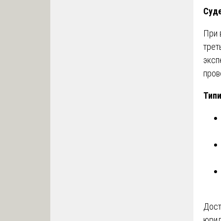
Суде
При 
трет
эксп
пров
Типи
Дост
юрид