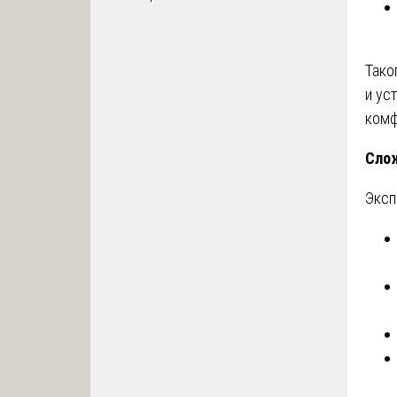
Тако
и ус
комф
Слож
Эксп