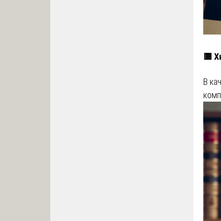
🟨 Х
В ка
комп