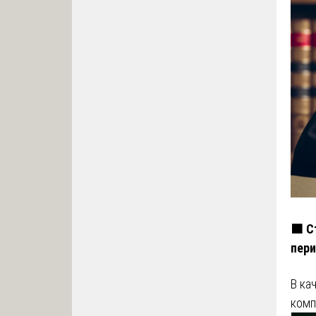
🟧 С
пери
В ка
комп