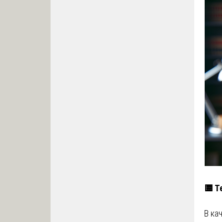
🟨 Т
В ка