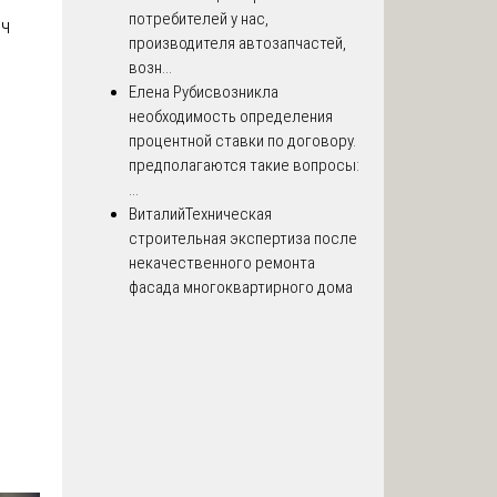
потребителей у нас,
яч
производителя автозапчастей,
возн...
Елена Рубис
возникла
]
необходимость определения
процентной ставки по договору.
предполагаются такие вопросы:
...
Виталий
Техническая
строительная экспертиза после
некачественного ремонта
фасада многоквартирного дома