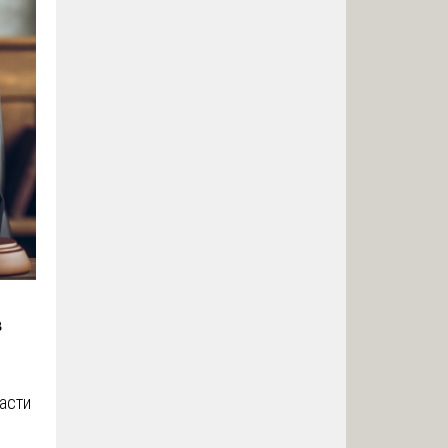
в
ласти