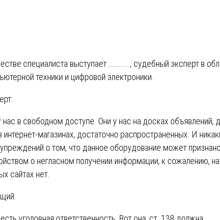
честве специалиста выступает ………….., судебный эксперт в об
ьютерной техники и цифровой электроники.
ерт:
у нас в свободном доступе. Они у нас на досках объявлений, д
. в интернет-магазинах, достаточно распространенных. И никак
упреждений о том, что данное оборудование может признан
ойством о негласном получении информации, к сожалению, на
ых сайтах нет.
щий:
 есть уголовная ответственность. Вот она: ст. 138 должна