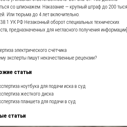
ться со шпионажем. Наказание — крупный штраф до 200 тыс
ей. Или тюрьма до 4 лет включительно.
 138.1 УК РФ Незаконный оборот специальных технических
ств, предназначенных для негласного получения информации
вигация
ертиза электрического счётчика
му эксперты пишут некачественные рецензии?
ожие статьи
писям
кспертиза ноутбука для подачи иска в суд
кспертиза жесткого диска
кспертиза планшета для подачи в суд
ые статьи