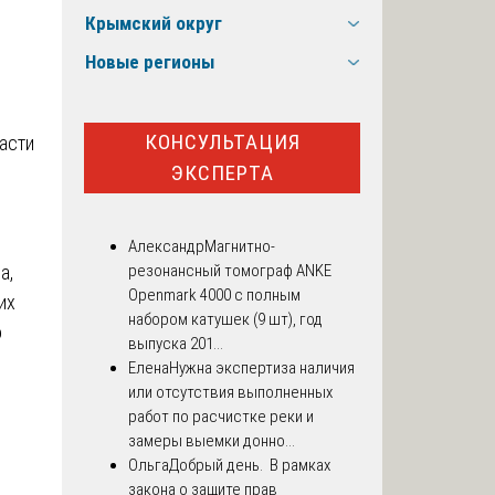
Крымский округ
Новые регионы
КОНСУЛЬТАЦИЯ
ласти
ЭКСПЕРТА
Александр
Магнитно-
а,
резонансный томограф ANKE
Openmark 4000 с полным
их
набором катушек (9 шт), год
о
выпуска 201...
Елена
Нужна экспертиза наличия
или отсутствия выполненных
работ по расчистке реки и
замеры выемки донно...
Ольга
Добрый день. В рамках
закона о защите прав