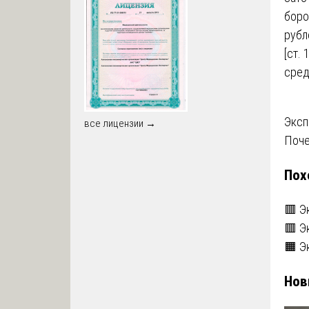
боро
рубл
[ст.
сред
На
Эксп
все лицензии →
Поче
по
Пох
за
🟥 Э
🟥 Э
🟧 Э
Нов