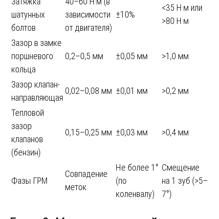
Затяжка
40–60 Н·м (в
<35 Н·м или
шатунных
зависимости
±10%
>80 Н·м
болтов
от двигателя)
Зазор в замке
поршневого
0,2–0,5 мм
±0,05 мм
>1,0 мм
кольца
Зазор клапан-
0,02–0,08 мм
±0,01 мм
>0,2 мм
направляющая
Тепловой
зазор
0,15–0,25 мм
±0,03 мм
>0,4 мм
клапанов
(бензин)
Не более 1°
Смещение
Совпадение
Фазы ГРМ
(по
на 1 зуб (>5–
меток
коленвалу)
7°)