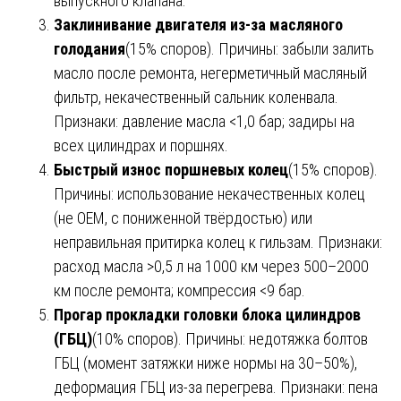
выпускного клапана.
Заклинивание двигателя из-за масляного
голодания
(15% споров). Причины: забыли залить
масло после ремонта, негерметичный масляный
фильтр, некачественный сальник коленвала.
Признаки: давление масла <1,0 бар; задиры на
всех цилиндрах и поршнях.
Быстрый износ поршневых колец
(15% споров).
Причины: использование некачественных колец
(не OEM, с пониженной твёрдостью) или
неправильная притирка колец к гильзам. Признаки:
расход масла >0,5 л на 1000 км через 500–2000
км после ремонта; компрессия <9 бар.
Прогар прокладки головки блока цилиндров
(ГБЦ)
(10% споров). Причины: недотяжка болтов
ГБЦ (момент затяжки ниже нормы на 30–50%),
деформация ГБЦ из-за перегрева. Признаки: пена