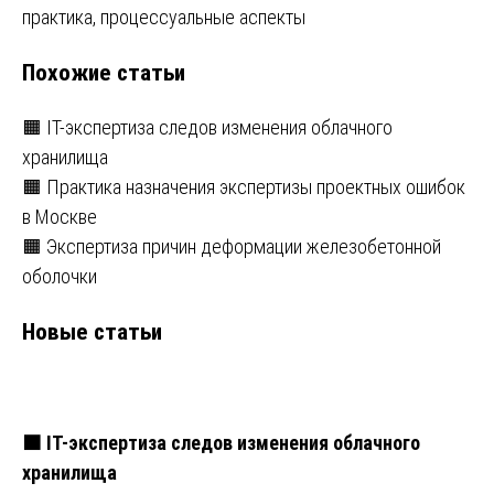
записям
практика, процессуальные аспекты
Похожие статьи
🟧 IT-экспертиза следов изменения облачного
хранилища
🟧 Практика назначения экспертизы проектных ошибок
в Москве
🟧 Экспертиза причин деформации железобетонной
оболочки
Новые статьи
🟧 IT-экспертиза следов изменения облачного
хранилища