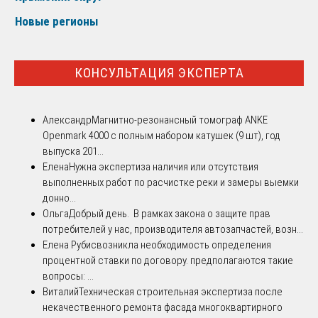
Новые регионы
КОНСУЛЬТАЦИЯ ЭКСПЕРТА
Александр
Магнитно-резонансный томограф ANKE
Openmark 4000 с полным набором катушек (9 шт), год
выпуска 201...
Елена
Нужна экспертиза наличия или отсутствия
выполненных работ по расчистке реки и замеры выемки
донно...
Ольга
Добрый день. В рамках закона о защите прав
потребителей у нас, производителя автозапчастей, возн...
Елена Рубис
возникла необходимость определения
процентной ставки по договору. предполагаются такие
вопросы: ...
Виталий
Техническая строительная экспертиза после
некачественного ремонта фасада многоквартирного