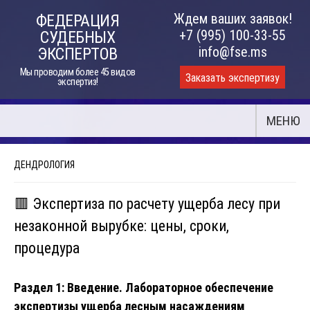
Skip
Ждем ваших заявок!
ФЕДЕРАЦИЯ
to
+7 (995) 100-33-55
СУДЕБНЫХ
content
info@fse.ms
ЭКСПЕРТОВ
Мы проводим более 45 видов
Заказать экспертизу
экспертиз!
МЕНЮ
ДЕНДРОЛОГИЯ
🟥 Экспертиза по расчету ущерба лесу при
незаконной вырубке: цены, сроки,
процедура
Раздел 1: Введение. Лабораторное обеспечение
экспертизы ущерба лесным насаждениям