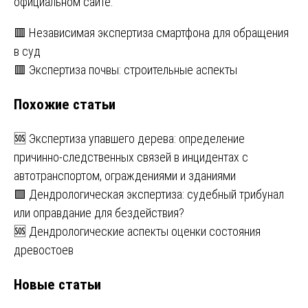
официальном сайте.
Навигация
🟥 Независимая экспертиза смартфона для обращения
в суд
по
🟥 Экспертиза почвы: строительные аспекты
записям
Похожие статьи
🆘 Экспертиза упавшего дерева: определение
причинно-следственных связей в инцидентах с
автотранспортом, ограждениями и зданиями
🟩 Дендрологическая экспертиза: судебный трибунал
или оправдание для бездействия?
🆘 Дендрологические аспекты оценки состояния
древостоев
Новые статьи